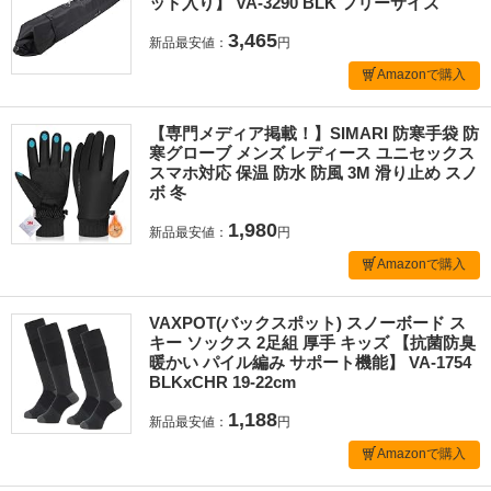
ッド入り】 VA-3290 BLK フリーサイズ
3,465
新品最安値：
円
Amazonで購入
【専門メディア掲載！】SIMARI 防寒手袋 防
寒グローブ メンズ レディース ユニセックス
スマホ対応 保温 防水 防風 3M 滑り止め スノ
ボ 冬
1,980
新品最安値：
円
Amazonで購入
VAXPOT(バックスポット) スノーボード ス
キー ソックス 2足組 厚手 キッズ 【抗菌防臭
暖かい パイル編み サポート機能】 VA-1754
BLKxCHR 19-22cm
1,188
新品最安値：
円
Amazonで購入