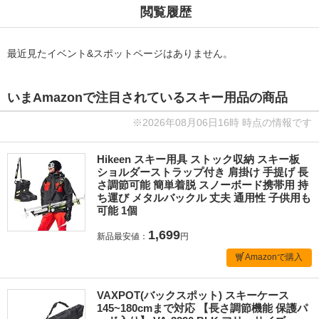
閲覧履歴
最近見たイベント&スポットページはありません。
いまAmazonで注目されているスキー用品の商品
※2026年08月06日16時 時点の情報です
Hikeen スキー用具 ストック収納 スキー板
ショルダーストラップ付き 肩掛け 手提げ 長
さ調節可能 簡単着脱 スノーボード携帯用 持
ち運び メタルバックル 丈夫 通用性 子供用も
可能 1個
1,699
新品最安値：
円
Amazonで購入
VAXPOT(バックスポット) スキーケース
145~180cmまで対応 【長さ調節機能 保護パ