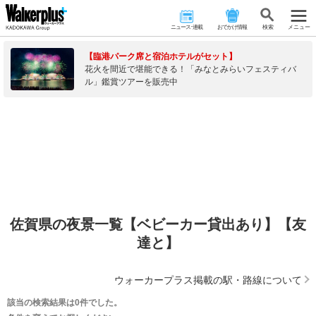
ニュース･連載
おでかけ情報
検 索
メニュー
【臨港パーク席と宿泊ホテルがセット】
花火を間近で堪能できる！「みなとみらいフェスティバ
ル」鑑賞ツアーを販売中
佐賀県の夜景一覧【ベビーカー貸出あり】【友
達と】
ウォーカープラス掲載の駅・路線について
該当の検索結果は0件でした。