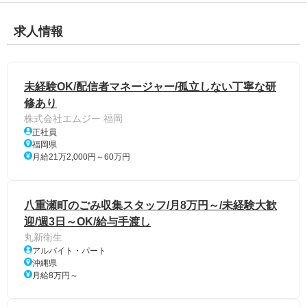
求人情報
未経験OK/配信者マネージャー/孤立しない丁寧な研
修あり
株式会社エムジー 福岡
正社員
福岡県
月給21万2,000円～60万円
八重瀬町のごみ収集スタッフ/月8万円～/未経験大歓
迎/週3日～OK/給与手渡し
丸新衛生
アルバイト・パート
沖縄県
月給8万円～