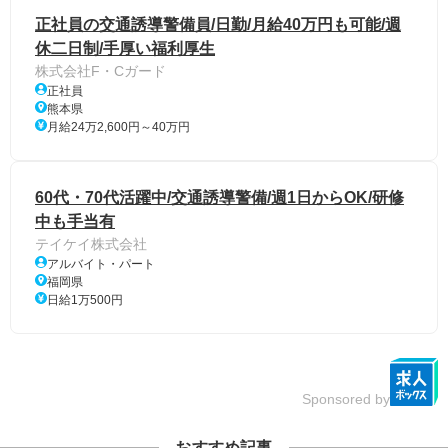
正社員の交通誘導警備員/日勤/月給40万円も可能/週
休二日制/手厚い福利厚生
株式会社F・Cガード
正社員
熊本県
月給24万2,600円～40万円
60代・70代活躍中/交通誘導警備/週1日からOK/研修
中も手当有
テイケイ株式会社
アルバイト・パート
福岡県
日給1万500円
Sponsored by
おすすめ記事