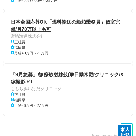
月給22万7,000円～35万円
日本全国応募OK「燃料輸送の船舶乗務員」個室完
備/月70万以上も可
宮崎海運株式会社
正社員
福岡県
月給40万円～71万円
「9月急募」/診療放射線技師/日勤常勤/クリニック/X
線撮影/RT
ももち浜いけだクリニック
正社員
福岡県
月給26万円～27万円
Sponsored by