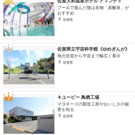
佐賀大和温泉ホテル アマンディ
プールで遊んだ後は名物「炭酸泉」が
おすすめ
佐賀県
佐賀県立宇宙科学館《ゆめぎんが》
地元佐賀から宇宙まで幅広く展示
佐賀県
キユーピー 鳥栖工場
マヨネーズの製造工程やおいしさの秘
密を知る
佐賀県