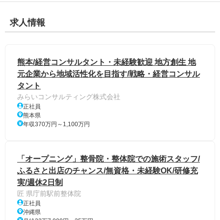
求人情報
熊本/経営コンサルタント・未経験歓迎 地方創生 地
元企業から地域活性化を目指す/戦略・経営コンサル
タント
みらいコンサルティング株式会社
正社員
熊本県
年収370万円～1,100万円
「オープニング」整骨院・整体院での施術スタッフ/
ふるさと出店のチャンス/無資格・未経験OK/研修充
実/週休2日制
匠 県庁前駅前整体院
正社員
沖縄県