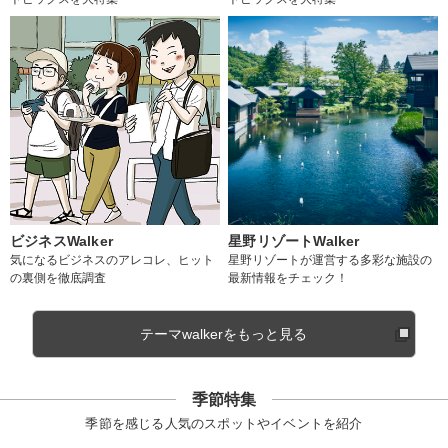
ビジネスWalker
星野リゾートWalker
気になるビジネスのアレコレ、ヒット
星野リゾートが運営する多彩な施設の
の裏側を徹底調査
最新情報をチェック！
テーマwalkerをもっと見る
季節特集
季節を感じる人気のスポットやイベントを紹介