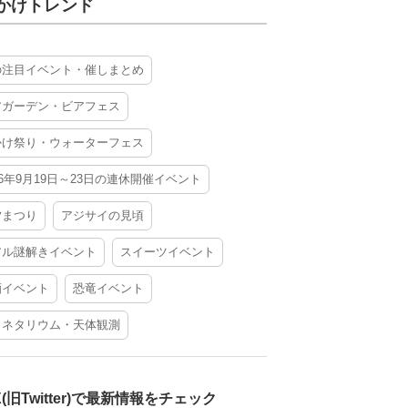
かけトレンド
の注目イベント・催しまとめ
アガーデン・ビアフェス
かけ祭り・ウォーターフェス
26年9月19日～23日の連休開催イベント
夕まつり
アジサイの見頃
アル謎解きイベント
スイーツイベント
酒イベント
恐竜イベント
ラネタリウム・天体観測
X(旧Twitter)で最新情報をチェック