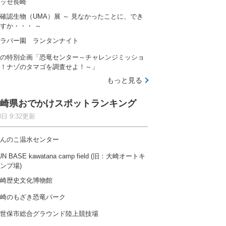
ッセ長崎
確認生物（UMA）展 ～ 見なかったことに、でき
すか・・・ ～
ラバー園 ランタンナイト
の特別企画「恐竜センター～チャレンジミッショ
！ナゾのタマゴを調査せよ！～」
もっと見る
崎県おでかけスポットランキング
8日 9:32更新
んのこ温水センター
UN BASE kawatana camp field (旧：大崎オートキ
ンプ場)
崎歴史文化博物館
崎のもざき恐竜パーク
世保市総合グラウンド陸上競技場