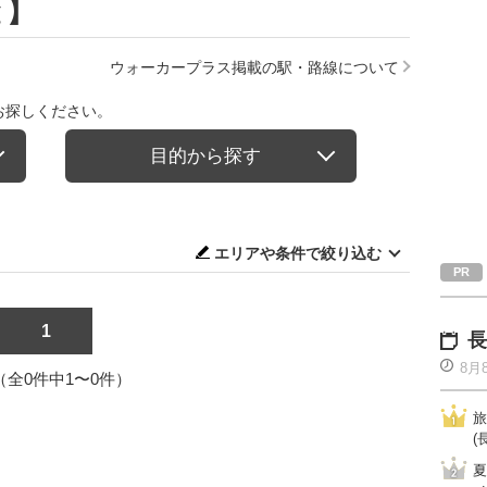
と】
ウォーカープラス掲載の駅・路線について
お探しください。
目的から探す
エリアや条件で絞り込む
1
長
8月
1（全0件中1〜0件）
旅
(
夏