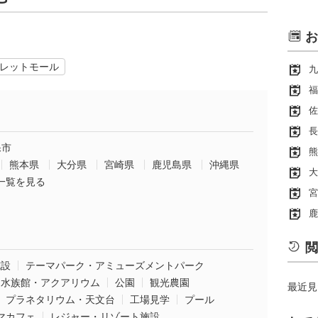
お
レットモール
九
福
佐
長
保市
熊
熊本県
大分県
宮崎県
鹿児島県
沖縄県
大
一覧を見る
宮
鹿
閲
施設
テーマパーク・アミューズメントパーク
水族館・アクアリウム
公園
観光農園
最近見
プラネタリウム・天文台
工場見学
プール
マカフェ
レジャー・リゾート施設