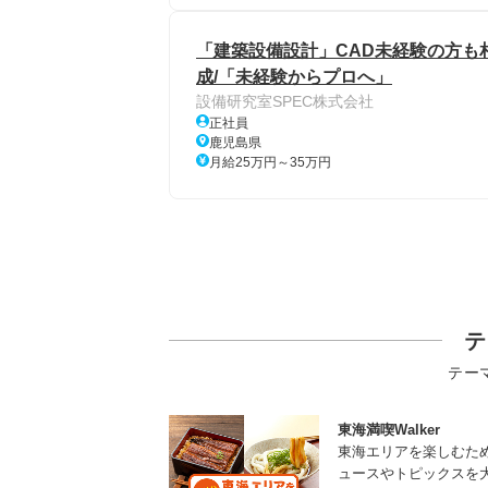
「建築設備設計」CAD未経験の方も相談
成/「未経験からプロへ」
設備研究室SPEC株式会社
正社員
鹿児島県
月給25万円～35万円
テ
テー
東海満喫Walker
東海エリアを楽しむた
ュースやトピックスを