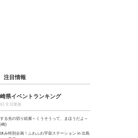
注目情報
崎県イベントランキング
8日 9:32更新
する光の切り絵展～くうそうって、まほうだよ～
長崎)
休み特別企画！ふわふわ宇宙ステーション in 出島