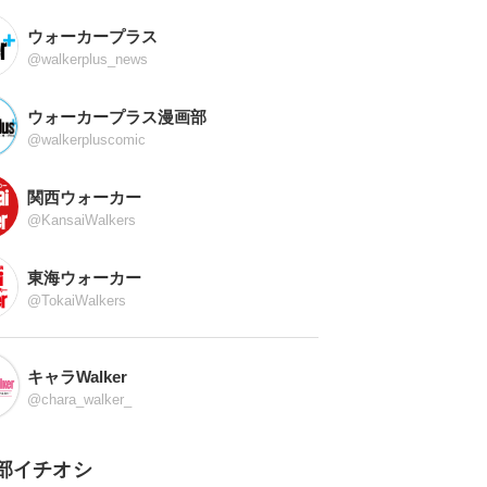
ウォーカープラス
@walkerplus_news
ウォーカープラス漫画部
@walkerpluscomic
関西ウォーカー
@KansaiWalkers
東海ウォーカー
@TokaiWalkers
キャラWalker
@chara_walker_
部イチオシ