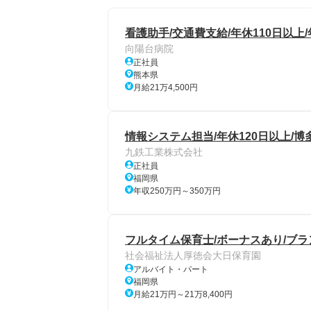
看護助手/交通費支給/年休110日以上/
向陽台病院
正社員
熊本県
月給21万4,500円
情報システム担当/年休120日以上/
九鉄工業株式会社
正社員
福岡県
年収250万円～350万円
フルタイム保育士/ボーナスあり/ブ
社会福祉法人厚徳会大日保育園
アルバイト・パート
福岡県
月給21万円～21万8,400円