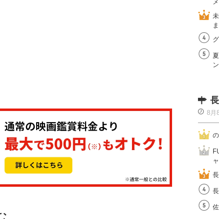
メ
未
ま
グ
夏
ン
長
8月
の
F
ャ
長
長
佐
む