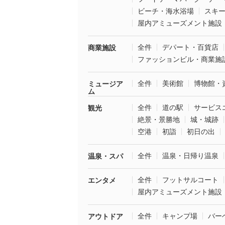
ビーチ・海水浴場
スキ
屋内アミューズメント施設
全件
デパート・百貨店
商業施設
ファッションビル・商業施
全件
美術館
博物館・
ミュージア
ム
全件
道の駅
サービス
観光
絶景・景勝地
城・城跡
空港
初詣
初日の出
全件
温泉・日帰り温泉
温泉・スパ
全件
フットサルコート
エンタメ
屋内アミューズメント施設
全件
キャンプ場
バー
アウトドア