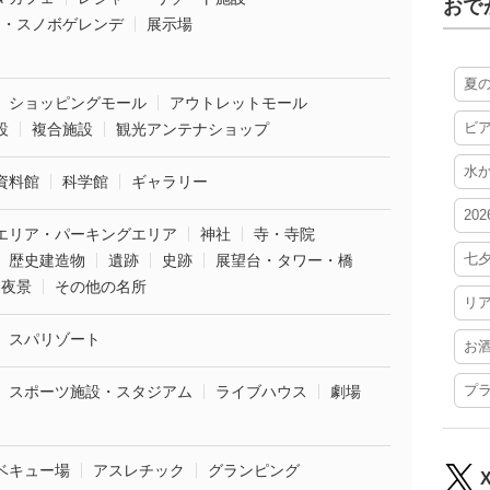
おで
ー・スノボゲレンデ
展示場
夏
ショッピングモール
アウトレットモール
ビ
設
複合施設
観光アンテナショップ
水
資料館
科学館
ギャラリー
20
エリア・パーキングエリア
神社
寺・寺院
七
歴史建造物
遺跡
史跡
展望台・タワー・橋
夜景
その他の名所
リ
スパリゾート
お
プ
スポーツ施設・スタジアム
ライブハウス
劇場
ベキュー場
アスレチック
グランピング