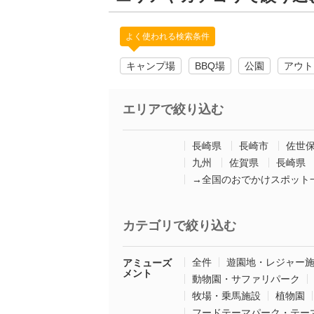
よく使われる検索条件
キャンプ場
BBQ場
公園
アウト
エリアで絞り込む
長崎県
長崎市
佐世
九州
佐賀県
長崎県
→全国のおでかけスポット
カテゴリで絞り込む
全件
遊園地・レジャー
アミューズ
メント
動物園・サファリパーク
牧場・乗馬施設
植物園
フードテーマパーク・テー