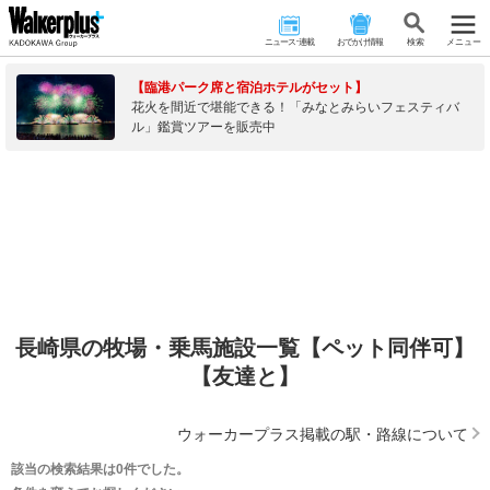
ニュース･連載
おでかけ情報
検 索
メニュー
【臨港パーク席と宿泊ホテルがセット】
花火を間近で堪能できる！「みなとみらいフェスティバ
ル」鑑賞ツアーを販売中
長崎県の牧場・乗馬施設一覧【ペット同伴可】
【友達と】
ウォーカープラス掲載の駅・路線について
該当の検索結果は0件でした。