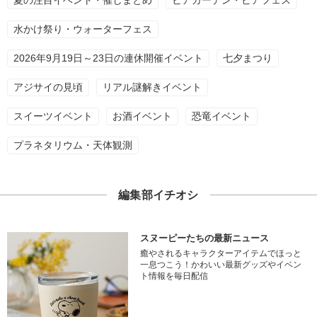
夏の注目イベント・催しまとめ
ビアガーデン・ビアフェス
水かけ祭り・ウォーターフェス
2026年9月19日～23日の連休開催イベント
七夕まつり
アジサイの見頃
リアル謎解きイベント
スイーツイベント
お酒イベント
恐竜イベント
プラネタリウム・天体観測
編集部イチオシ
スヌーピーたちの最新ニュース
癒やされるキャラクターアイテムでほっと
一息つこう！かわいい最新グッズやイベン
ト情報を毎日配信