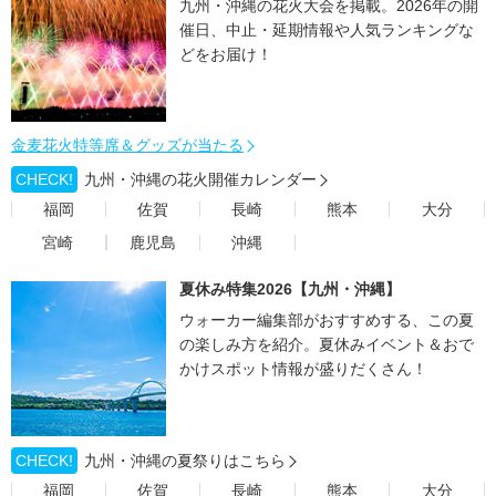
九州・沖縄の花火大会を掲載。2026年の開
催日、中止・延期情報や人気ランキングな
どをお届け！
金麦花火特等席＆グッズが当たる
CHECK!
九州・沖縄の花火開催カレンダー
福岡
佐賀
長崎
熊本
大分
宮崎
鹿児島
沖縄
夏休み特集2026【九州・沖縄】
ウォーカー編集部がおすすめする、この夏
の楽しみ方を紹介。夏休みイベント＆おで
かけスポット情報が盛りだくさん！
CHECK!
九州・沖縄の夏祭りはこちら
福岡
佐賀
長崎
熊本
大分