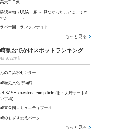
萬六千日祭
確認生物（UMA）展 ～ 見なかったことに、でき
すか・・・ ～
ラバー園 ランタンナイト
もっと見る
崎県おでかけスポットランキング
9日 9:32更新
んのこ温水センター
崎歴史文化博物館
UN BASE kawatana camp field (旧：大崎オートキ
ンプ場)
崎東公園コミュニティプール
崎のもざき恐竜パーク
もっと見る