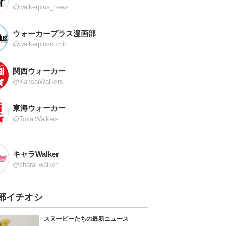
@walkerplus_news
ウォーカープラス漫画部
@walkerpluscomic
関西ウォーカー
@KansaiWalkers
東海ウォーカー
@TokaiWalkers
キャラWalker
@chara_walker_
部イチオシ
スヌーピーたちの最新ニュース