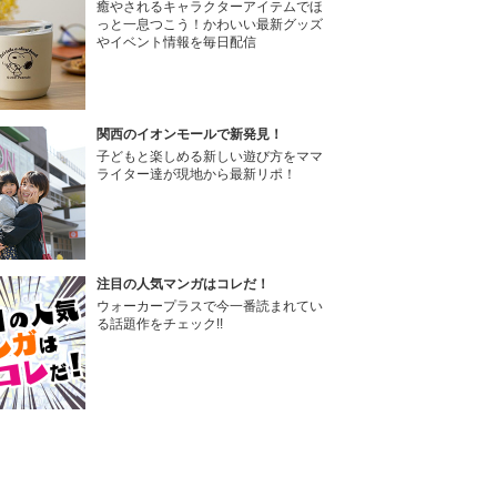
癒やされるキャラクターアイテムでほ
っと一息つこう！かわいい最新グッズ
やイベント情報を毎日配信
関西のイオンモールで新発見！
子どもと楽しめる新しい遊び方をママ
ライター達が現地から最新リポ！
注目の人気マンガはコレだ！
ウォーカープラスで今一番読まれてい
る話題作をチェック!!