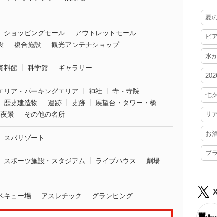
夏
ショッピングモール
アウトレットモール
ビ
設
複合施設
観光アンテナショップ
水
資料館
科学館
ギャラリー
20
エリア・パーキングエリア
神社
寺・寺院
七
歴史建造物
遺跡
史跡
展望台・タワー・橋
夜景
その他の名所
リ
お
スパリゾート
プ
スポーツ施設・スタジアム
ライブハウス
劇場
ベキュー場
アスレチック
グランピング