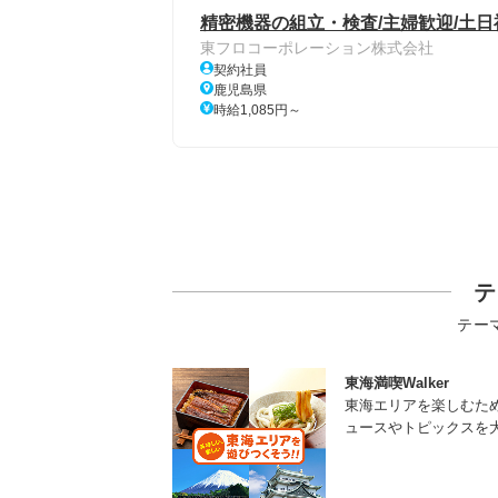
精密機器の組立・検査/主婦歓迎/土
東フロコーポレーション株式会社
契約社員
鹿児島県
時給1,085円～
テ
テー
東海満喫Walker
東海エリアを楽しむた
ュースやトピックスを