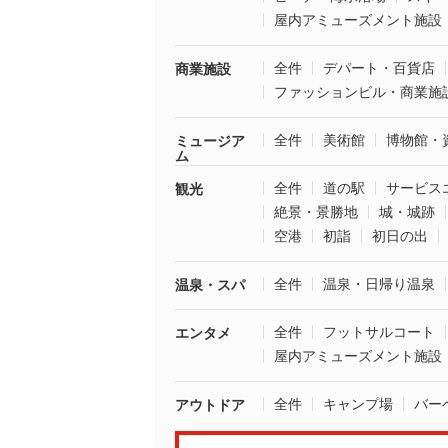
屋内アミューズメント施設
全件
デパート・百貨店
商業施設
ファッションビル・商業施
全件
美術館
博物館・
ミュージア
ム
全件
道の駅
サービス
観光
絶景・景勝地
城・城跡
空港
初詣
初日の出
全件
温泉・日帰り温泉
温泉・スパ
全件
フットサルコート
エンタメ
屋内アミューズメント施設
全件
キャンプ場
バー
アウトドア