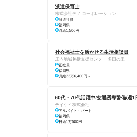
派遣保育士
株式会社テノ.コーポレーション
派遣社員
福岡県
時給1,500円
社会福祉士を活かせる生活相談員
庄内地域包括支援センター 多田の里
正社員
福岡県
月給23万6,400円～
60代・70代活躍中/交通誘導警備/週
テイケイ株式会社
アルバイト・パート
福岡県
日給1万500円