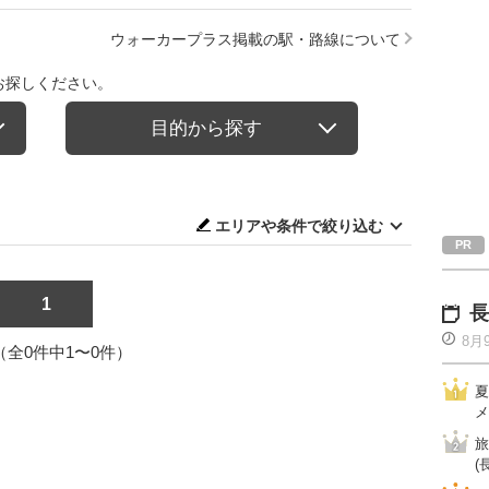
ウォーカープラス掲載の駅・路線について
お探しください。
目的から探す
エリアや条件で絞り込む
1
長
8月
1（全0件中1〜0件）
夏
メ
旅
(