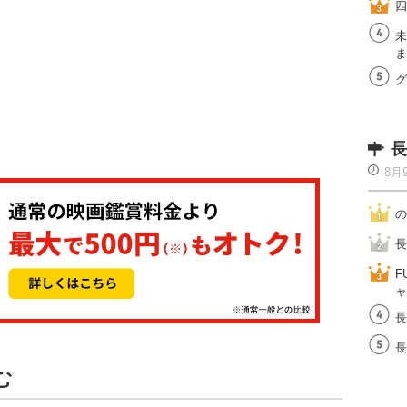
四
未
ま
グ
長
8月
の
長
F
ャ
長
長
む