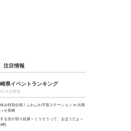
注目情報
崎県イベントランキング
9日 9:32更新
休み特別企画！ふわふわ宇宙ステーション in 出島
ッセ長崎
する光の切り絵展～くうそうって、まほうだよ～
長崎)