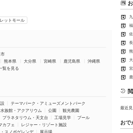
お
九
レットモール
福
佐
長
熊
保市
大
熊本県
大分県
宮崎県
鹿児島県
沖縄県
一覧を見る
宮
鹿
閲
施設
テーマパーク・アミューズメントパーク
最近見
水族館・アクアリウム
公園
観光農園
プラネタリウム・天文台
工場見学
プール
おで
マカフェ
レジャー・リゾート施設
ー・スノボゲレンデ
展示場