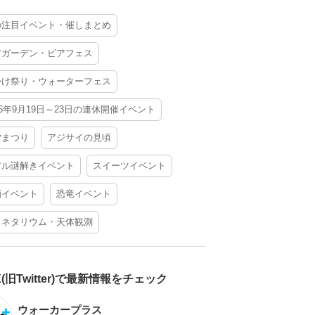
の注目イベント・催しまとめ
アガーデン・ビアフェス
かけ祭り・ウォーターフェス
26年9月19日～23日の連休開催イベント
夕まつり
アジサイの見頃
アル謎解きイベント
スイーツイベント
酒イベント
恐竜イベント
ラネタリウム・天体観測
X(旧Twitter)で最新情報をチェック
ウォーカープラス