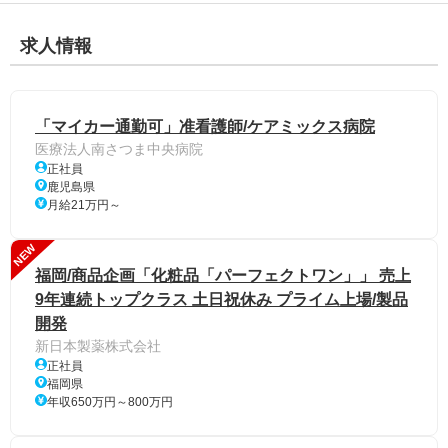
求人情報
「マイカー通勤可」准看護師/ケアミックス病院
医療法人南さつま中央病院
正社員
鹿児島県
月給21万円～
NEW
福岡/商品企画「化粧品「パーフェクトワン」」 売上
9年連続トップクラス 土日祝休み プライム上場/製品
開発
新日本製薬株式会社
正社員
福岡県
年収650万円～800万円