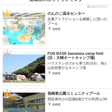
2026年8月7日
のんのこ温水センター
定番アトラクションを網羅した憩いの
プール
長崎県
FUN BASE kawatana camp field
(旧：大崎オートキャンプ場)
ハウステンボスから車で約15分。海と
山自然豊かなキャンプ場
長崎県
長崎東公園コミュニティプール
競技者向けの設備&遊びでの利用もOK
長崎県