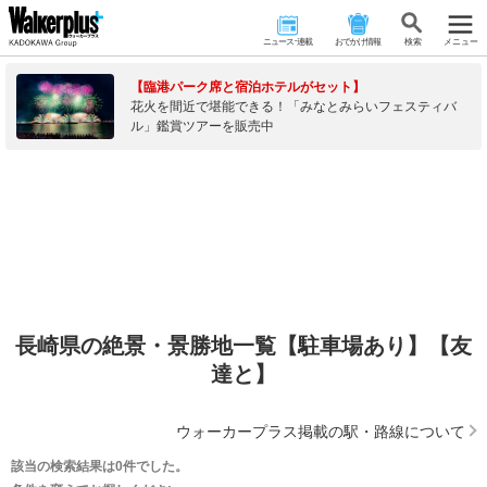
ニュース･連載
おでかけ情報
検 索
メニュー
【臨港パーク席と宿泊ホテルがセット】
花火を間近で堪能できる！「みなとみらいフェスティバ
ル」鑑賞ツアーを販売中
長崎県の絶景・景勝地一覧【駐車場あり】【友
達と】
ウォーカープラス掲載の駅・路線について
該当の検索結果は0件でした。