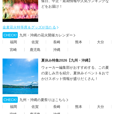
催日、中止・延期情報や人気ランキングな
どをお届け！
金麦花火特等席＆グッズが当たる
CHECK!
九州・沖縄の花火開催カレンダー
福岡
佐賀
長崎
熊本
大分
宮崎
鹿児島
沖縄
夏休み特集2026【九州・沖縄】
ウォーカー編集部がおすすめする、この夏
の楽しみ方を紹介。夏休みイベント＆おで
かけスポット情報が盛りだくさん！
CHECK!
九州・沖縄の夏祭りはこちら
福岡
佐賀
長崎
熊本
大分