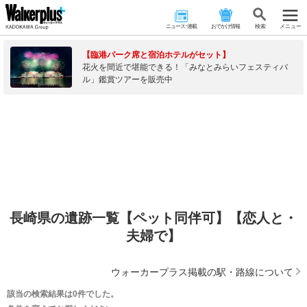
ニュース･連載
おでかけ情報
検 索
メニュー
【臨港パーク席と宿泊ホテルがセット】
花火を間近で堪能できる！「みなとみらいフェスティバ
ル」鑑賞ツアーを販売中
長崎県の遺跡一覧【ペット同伴可】【恋人と・
夫婦で】
ウォーカープラス掲載の駅・路線について
該当の検索結果は0件でした。