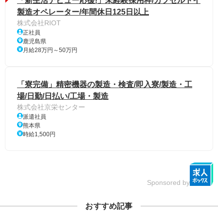
「新生活デビュー応援!」未経験採用枠/カプセルトイ
製造オペレーター/年間休日125日以上
株式会社RIOT
正社員
鹿児島県
月給28万円～50万円
「寮完備」精密機器の製造・検査/即入寮/製造・工
場/日勤/日払い/工場・製造
株式会社京栄センター
派遣社員
熊本県
時給1,500円
Sponsored by
おすすめ記事