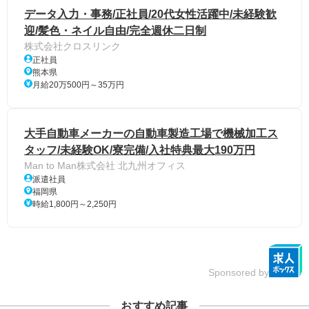
データ入力・事務/正社員/20代女性活躍中/未経験歓
迎/髪色・ネイル自由/完全週休二日制
株式会社クロスリンク
正社員
熊本県
月給20万500円～35万円
大手自動車メーカーの自動車製造工場で機械加工ス
タッフ/未経験OK/寮完備/入社特典最大190万円
Man to Man株式会社 北九州オフィス
派遣社員
福岡県
時給1,800円～2,250円
Sponsored by
おすすめ記事