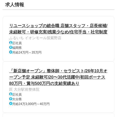
求人情報
リユースショップの総合職 店舗スタッフ・店長候補/
未経験可・研修充実/残業少なめ/住宅手当・社宅制度
ふるいち イオンモール筑紫野店
正社員
福岡県
月給24万円～35万円
「新店舗オープン」整体師・セラピスト/26年10月オ
ープン予定 未経験可/20〜30代活躍中/初回ボーナス
80万円・賞与500万円の支給実績あり
匠 大分駅前整体院
正社員
大分県
月給24万3,000円～40万円