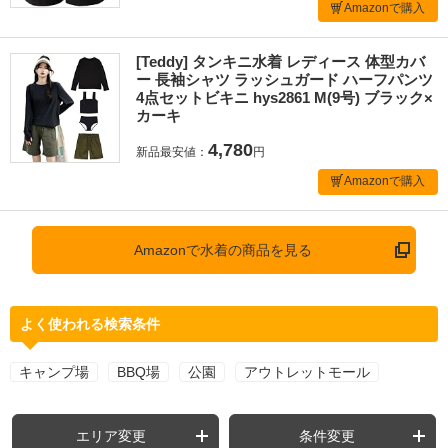
Amazonで購入
[Teddy] タンキニ水着 レディース 体型カバ
ー 長袖シャツ ラッシュガード ハーフパンツ
4点セットビキニ hys2861 M(9号) ブラック×
カーキ
4,780
新品最安値：
円
Amazonで購入
Amazonで水着の商品を見る
よく使われる検索条件
キャンプ場
BBQ場
公園
アウトレットモール
エリア変更
条件変更