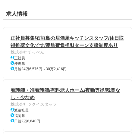
求人情報
正社員募集/石垣島の居酒屋キッチンスタッフ/休日取
得推奨文化です/渡航費負担/Uターン支援制度あり
株式会社てっぺん
正社員
沖縄県
月給24万6,576円～30万2,416円
看護師・准看護師/有料老人ホーム/夜勤専従/残業な
し・少なめ
株式会社ツクイスタッフ
派遣社員
福岡県
日給2万6,840円