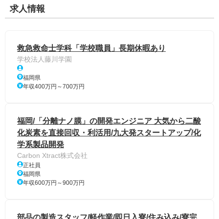
求人情報
救急救命士学科「学校職員」長期休暇あり
学校法人藤川学園
福岡県
年収400万円～700万円
福岡/「分離ナノ膜」の開発エンジニア 大気から二酸
化炭素を直接回収・利活用/九大発スタートアップ/化
学系製品開発
Carbon Xtract株式会社
正社員
福岡県
年収600万円～900万円
部品の製造スタッフ/軽作業/即日入寮/住み込み/寮完