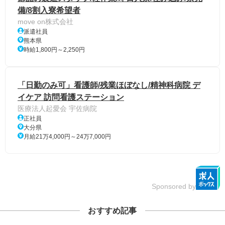
備/8割入寮希望者
move on株式会社
派遣社員
熊本県
時給1,800円～2,250円
「日勤のみ可」看護師/残業ほぼなし/精神科病院 デ
イケア 訪問看護ステーション
医療法人起愛会 宇佐病院
正社員
大分県
月給21万4,000円～24万7,000円
Sponsored by
おすすめ記事