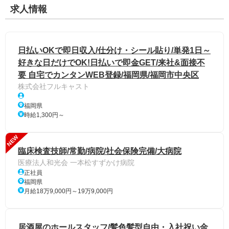
求人情報
日払いOKで即日収入/仕分け・シール貼り/単発1日～
好きな日だけでOK!日払いで即金GET/来社&面接不
要 自宅でカンタンWEB登録/福岡県/福岡市中央区
株式会社フルキャスト
福岡県
時給1,300円～
NEW
臨床検査技師/常勤/病院/社会保険完備/大病院
医療法人和光会 一本松すずかけ病院
正社員
福岡県
月給18万9,000円～19万9,000円
居酒屋のホールスタッフ/髪色髪型自由・入社祝い金