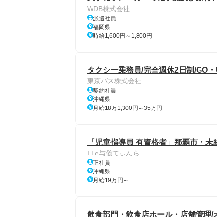
WDB株式会社
派遣社員
福岡県
時給1,600円～1,800円
タクシー乗務員/完全週休2日制/GO・
東京バス株式会社
契約社員
沖縄県
月給18万1,300円～35万円
「児童指導員 有資格者」那覇市・未
I Le与儀てぃんら
正社員
沖縄県
月給19万円～
飲食部門・飲食店ホール・店舗管理/オ