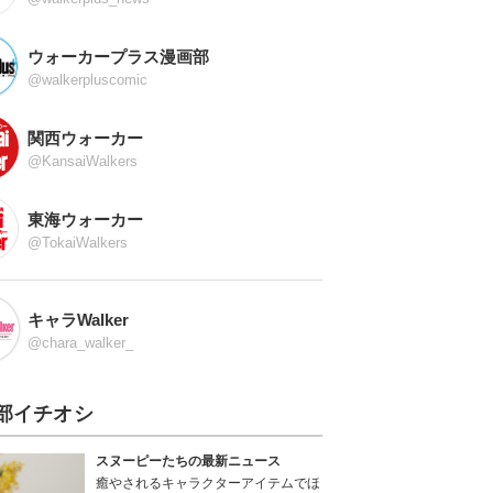
ウォーカープラス漫画部
@walkerpluscomic
関西ウォーカー
@KansaiWalkers
東海ウォーカー
@TokaiWalkers
キャラWalker
@chara_walker_
部イチオシ
スヌーピーたちの最新ニュース
癒やされるキャラクターアイテムでほ