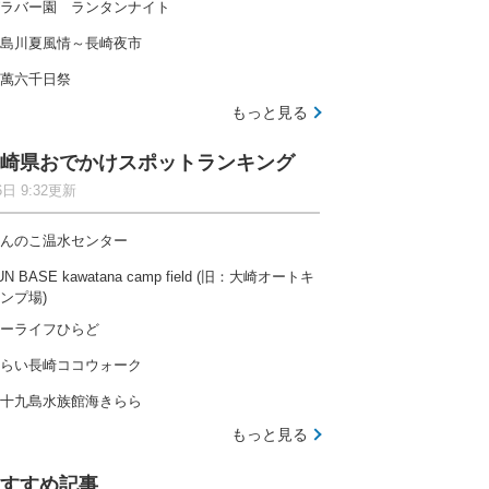
ラバー園 ランタンナイト
島川夏風情～長崎夜市
萬六千日祭
もっと見る
崎県おでかけスポットランキング
6日 9:32更新
んのこ温水センター
UN BASE kawatana camp field (旧：大崎オートキ
ンプ場)
ーライフひらど
らい長崎ココウォーク
十九島水族館海きらら
もっと見る
すすめ記事