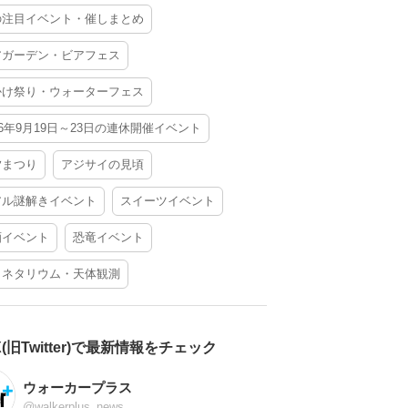
の注目イベント・催しまとめ
アガーデン・ビアフェス
かけ祭り・ウォーターフェス
26年9月19日～23日の連休開催イベント
夕まつり
アジサイの見頃
アル謎解きイベント
スイーツイベント
酒イベント
恐竜イベント
ラネタリウム・天体観測
X(旧Twitter)で最新情報をチェック
ウォーカープラス
@walkerplus_news