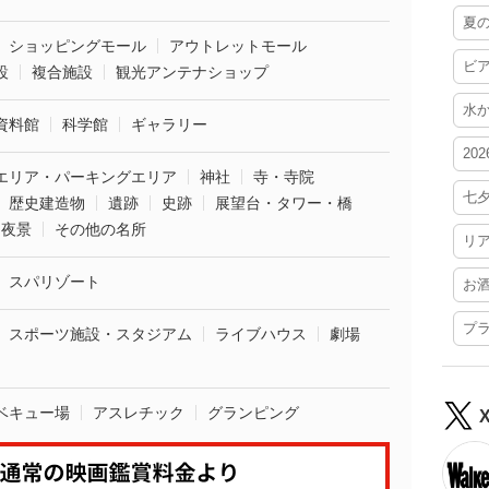
夏
ショッピングモール
アウトレットモール
ビ
設
複合施設
観光アンテナショップ
水
資料館
科学館
ギャラリー
20
エリア・パーキングエリア
神社
寺・寺院
七
歴史建造物
遺跡
史跡
展望台・タワー・橋
夜景
その他の名所
リ
スパリゾート
お
プ
スポーツ施設・スタジアム
ライブハウス
劇場
ベキュー場
アスレチック
グランピング