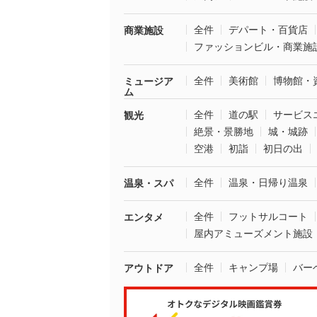
全件
デパート・百貨店
商業施設
ファッションビル・商業施
全件
美術館
博物館・
ミュージア
ム
全件
道の駅
サービス
観光
絶景・景勝地
城・城跡
空港
初詣
初日の出
全件
温泉・日帰り温泉
温泉・スパ
全件
フットサルコート
エンタメ
屋内アミューズメント施設
全件
キャンプ場
バー
アウトドア