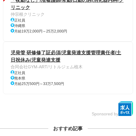
「夜勤なし」/准看護師/常勤/日勤のみ/消化器内科/ク
リニック
仲宗根クリニック
正社員
沖縄県
月給19万2,000円～25万2,000円
児発管 研修修了証必須/児童発達支援管理責任者/土
日祝休み/児童発達支援
合同会社GYM-ART/リトルジェム植木
正社員
熊本県
月給25万500円～33万7,500円
Sponsored by
おすすめ記事