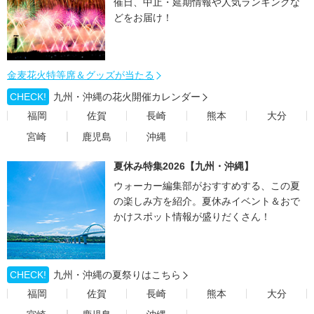
催日、中止・延期情報や人気ランキングな
どをお届け！
金麦花火特等席＆グッズが当たる
CHECK!
九州・沖縄の花火開催カレンダー
福岡
佐賀
長崎
熊本
大分
宮崎
鹿児島
沖縄
夏休み特集2026【九州・沖縄】
ウォーカー編集部がおすすめする、この夏
の楽しみ方を紹介。夏休みイベント＆おで
かけスポット情報が盛りだくさん！
CHECK!
九州・沖縄の夏祭りはこちら
福岡
佐賀
長崎
熊本
大分