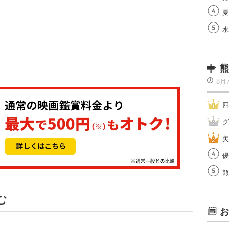
夏
水
熊
8月
四
グ
矢
優
熊
む
お