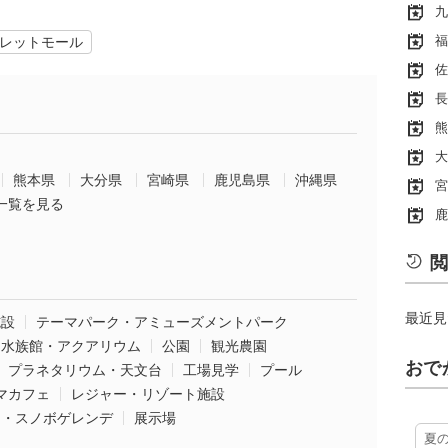
九
福
レットモール
佐
長
熊
大
熊本県
大分県
宮崎県
鹿児島県
沖縄県
宮
一覧を見る
鹿
閲
最近見
施設
テーマパーク・アミューズメントパーク
水族館・アクアリウム
公園
観光農園
おで
プラネタリウム・天文台
工場見学
プール
マカフェ
レジャー・リゾート施設
ー・スノボゲレンデ
展示場
夏