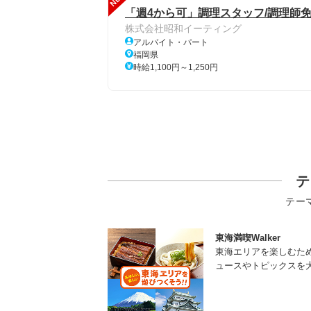
「週4から可」調理スタッフ/調理師免
株式会社昭和イーティング
アルバイト・パート
福岡県
時給1,100円～1,250円
テ
テー
東海満喫Walker
東海エリアを楽しむた
ュースやトピックスを