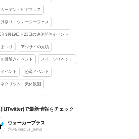
アガーデン・ビアフェス
かけ祭り・ウォーターフェス
26年9月19日～23日の連休開催イベント
夕まつり
アジサイの見頃
アル謎解きイベント
スイーツイベント
酒イベント
恐竜イベント
ラネタリウム・天体観測
X(旧Twitter)で最新情報をチェック
ウォーカープラス
@walkerplus_news