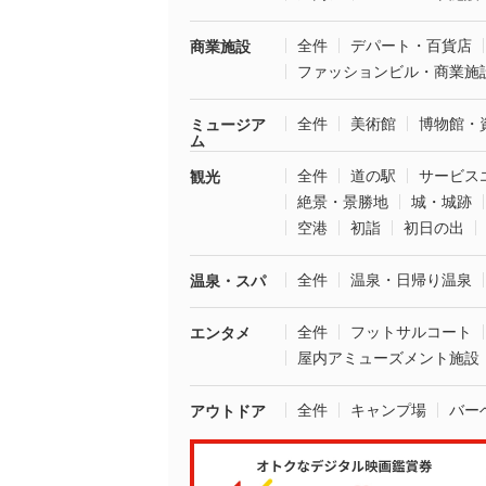
全件
デパート・百貨店
商業施設
ファッションビル・商業施
全件
美術館
博物館・
ミュージア
ム
全件
道の駅
サービス
観光
絶景・景勝地
城・城跡
空港
初詣
初日の出
全件
温泉・日帰り温泉
温泉・スパ
全件
フットサルコート
エンタメ
屋内アミューズメント施設
全件
キャンプ場
バー
アウトドア