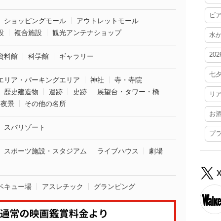
ビ
ショッピングモール
アウトレットモール
設
複合施設
観光アンテナショップ
水
20
資料館
科学館
ギャラリー
七
エリア・パーキングエリア
神社
寺・寺院
歴史建造物
遺跡
史跡
展望台・タワー・橋
リ
夜景
その他の名所
お
スパリゾート
プ
スポーツ施設・スタジアム
ライブハウス
劇場
ベキュー場
アスレチック
グランピング