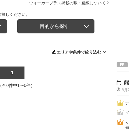
ウォーカープラス掲載の駅・路線について
お探しください。
目的から探す
エリアや条件で絞り込む
1
熊
1（全0件中1〜0件）
8月
ナ
グ
く
知