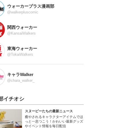
ウォーカープラス漫画部
@walkerpluscomic
関西ウォーカー
@KansaiWalkers
東海ウォーカー
@TokaiWalkers
キャラWalker
@chara_walker_
部イチオシ
スヌーピーたちの最新ニュース
癒やされるキャラクターアイテムでほ
っと一息つこう！かわいい最新グッズ
やイベント情報を毎日配信