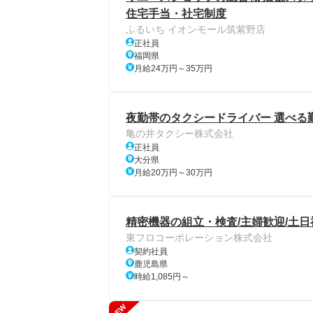
住宅手当・社宅制度
ふるいち イオンモール筑紫野店
正社員
福岡県
月給24万円～35万円
夜勤帯のタクシードライバー 選べる
亀の井タクシー株式会社
正社員
大分県
月給20万円～30万円
精密機器の組立・検査/主婦歓迎/土
東フロコーポレーション株式会社
契約社員
鹿児島県
時給1,085円～
NEW