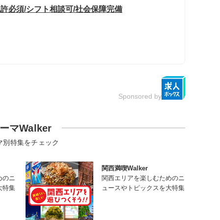
許必須/シフト相談可/社会保障完備
Sponsored by
ーマWalker
マ別特集をチェック
関西満喫Walker
めのニ
関西エリアを楽しむためのニ
大特集
ュースやトピックスを大特集