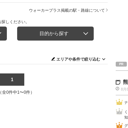
ウォーカープラス掲載の駅・路線について
お探しください。
目的から探す
エリアや条件で絞り込む
1
熊
8月
1（全0件中1〜0件）
ナ
く
知
グ