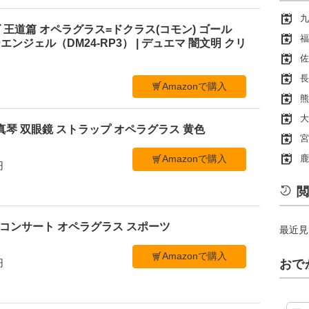
九
王道篇 オペラグラス=ドクラス(コモン) ゴール
福
ンジェル（DM24-RP3） | デュエマ 闇文明 クリ
佐
長
Amazonで購入
熊
大
真琴 双眼鏡 ストラップ オペラグラス 黄色
宮
鹿
Amazonで購入
円
閲
ブ コンサート オペラグラス スポーツ
最近見
Amazonで購入
円
おで