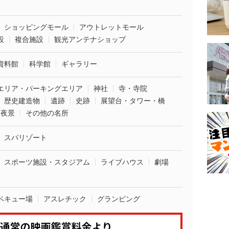
ショッピングモール
アウトレットモール
設
複合施設
観光アンテナショップ
資料館
科学館
ギャラリー
エリア・パーキングエリア
神社
寺・寺院
歴史建造物
遺跡
史跡
展望台・タワー・橋
夜景
その他の名所
スパリゾート
スポーツ施設・スタジアム
ライブハウス
劇場
ベキュー場
アスレチック
グランピング