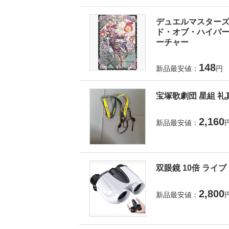
デュエルマスターズ 
ド・オブ・ハイパーエ
ーチャー
148
新品最安値：
円
宝塚歌劇団 星組 礼
2,160
新品最安値：
双眼鏡 10倍 ライ
2,800
新品最安値：