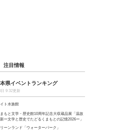
注目情報
本県イベントランキング
8日 9:32更新
イト水族館
まもと文学・歴史館10周年記念大収蔵品展「温故
新ー文学と歴史でたどるくまもとの記憶2026ー」
リーンランド「ウォーターパーク」