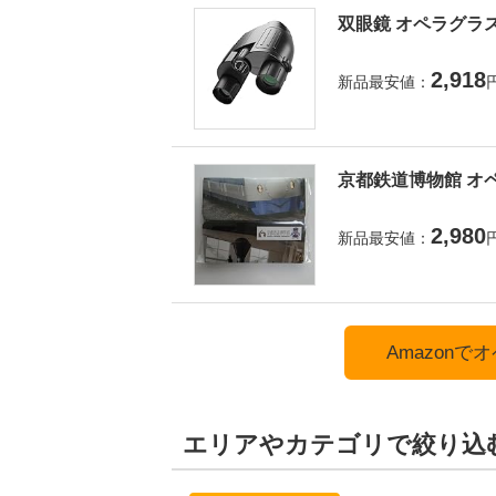
双眼鏡 オペラグラス
2,918
新品最安値：
京都鉄道博物館 オペ
2,980
新品最安値：
Amazon
エリアやカテゴリで絞り込