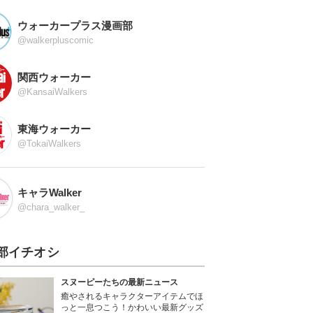
ウォーカープラス漫画部
@walkerpluscomic
関西ウォーカー
@KansaiWalkers
東海ウォーカー
@TokaiWalkers
キャラWalker
@chara_walker_
部イチオシ
スヌーピーたちの最新ニュース
癒やされるキャラクターアイテムでほ
っと一息つこう！かわいい最新グッズ