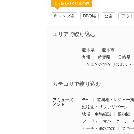
よく使われる検索条件
キャンプ場
BBQ場
公園
アウト
エリアで絞り込む
熊本県
熊本市
九州
佐賀県
長崎県
→全国のおでかけスポット
カテゴリで絞り込む
全件
遊園地・レジャー
アミューズ
メント
動物園・サファリパーク
牧場・乗馬施設
植物園
フードテーマパーク・テー
ビーチ・海水浴場
スキ