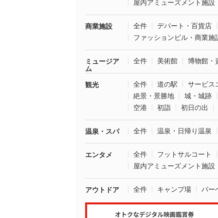
屋内アミューズメント施設
全件
デパート・百貨店
商業施設
ファッションビル・商業施
全件
美術館
博物館・
ミュージア
ム
全件
道の駅
サービス
観光
絶景・景勝地
城・城跡
空港
初詣
初日の出
全件
温泉・日帰り温泉
温泉・スパ
全件
フットサルコート
エンタメ
屋内アミューズメント施設
全件
キャンプ場
バー
アウトドア