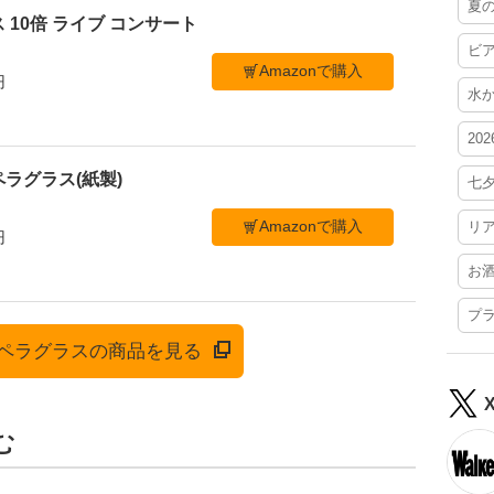
夏
 10倍 ライブ コンサート
ビ
Amazonで購入
円
水
20
ラグラス(紙製)
七
Amazonで購入
リ
円
お
プ
でオペラグラスの商品を見る
む