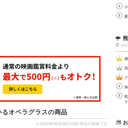
小
夏
熊
8月
優
四
グ
海
龍
ラ
ているオペラグラスの商品
お
※2026年08月08日16時 時点の情報です