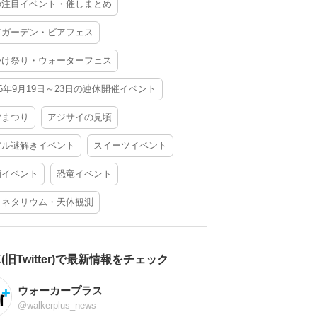
の注目イベント・催しまとめ
アガーデン・ビアフェス
かけ祭り・ウォーターフェス
26年9月19日～23日の連休開催イベント
夕まつり
アジサイの見頃
アル謎解きイベント
スイーツイベント
酒イベント
恐竜イベント
ラネタリウム・天体観測
X(旧Twitter)で最新情報をチェック
ウォーカープラス
@walkerplus_news