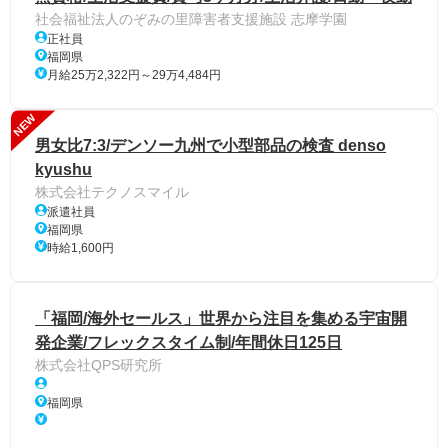
社会福祉法人のぞみの里障害者支援施設 志摩学園
正社員
福岡県
月給25万2,322円～29万4,484円
NEW
男女比7:3/デンソー九州で小型部品の検査 denso
kyushu
株式会社テクノスマイル
派遣社員
福岡県
時給1,600円
「福岡/海外セールス」世界から注目を集める宇宙開
発企業/フレックスタイム制/年間休日125日
株式会社QPS研究所
福岡県