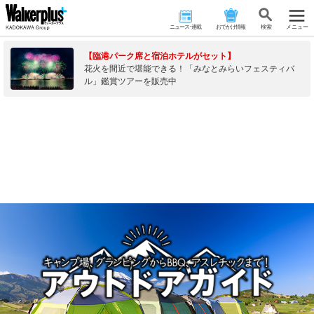
ニュース･連載
おでかけ情報
検 索
メニュー
【臨港パーク席と宿泊ホテルがセット】
花火を間近で堪能できる！「みなとみらいフェスティバ
ル」鑑賞ツアーを販売中