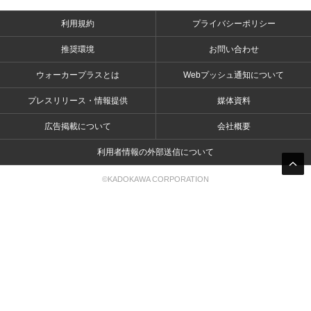
利用規約
プライバシーポリシー
推奨環境
お問い合わせ
ウォーカープラスとは
Webプッシュ通知について
プレスリリース・情報提供
媒体資料
広告掲載について
会社概要
利用者情報の外部送信について
©KADOKAWA CORPORATION