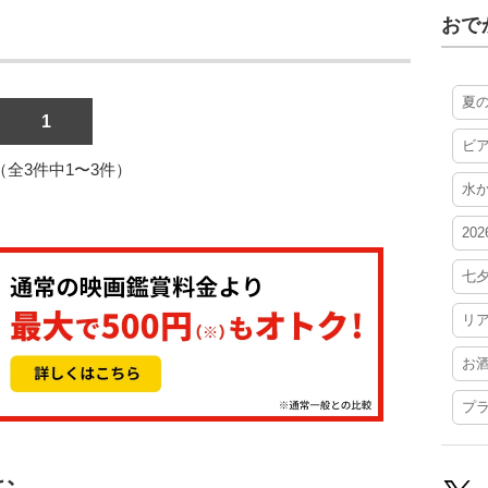
おで
夏
1
ビ
1（全3件中1〜3件）
水
20
七
リ
お
プ
む