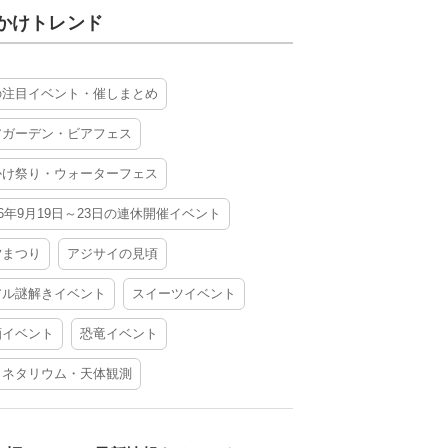
かけトレンド
の注目イベント・催しまとめ
アガーデン・ビアフェス
かけ祭り・ウォーターフェス
26年9月19日～23日の連休開催イベント
夕まつり
アジサイの見頃
アル謎解きイベント
スイーツイベント
酒イベント
恐竜イベント
ラネタリウム・天体観測