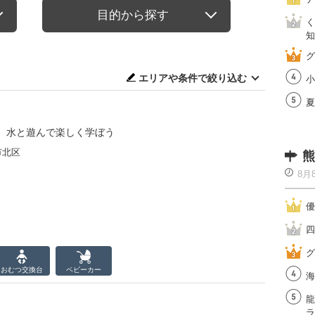
目的から探す
く
知
グ
エリアや条件で絞り込む
小
夏
、水と遊んで楽しく学ぼう
市北区
熊
8月
優
四
グ
おむつ
交換台
ベビーカー
海
龍
ラ