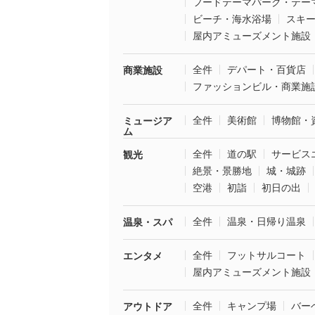
フードテーマパーク・テー
ビーチ・海水浴場
スキ
屋内アミューズメント施設
全件
デパート・百貨店
商業施設
ファッションビル・商業施
全件
美術館
博物館・
ミュージア
ム
全件
道の駅
サービス
観光
絶景・景勝地
城・城跡
空港
初詣
初日の出
全件
温泉・日帰り温泉
温泉・スパ
全件
フットサルコート
エンタメ
屋内アミューズメント施設
全件
キャンプ場
バー
アウトドア