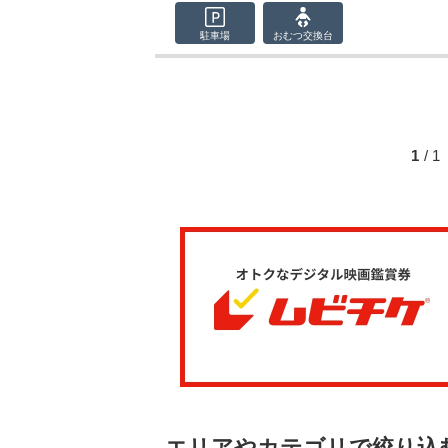
駐車場
おむつ
交換台
1
/ 
エリアやカテゴリで絞り込