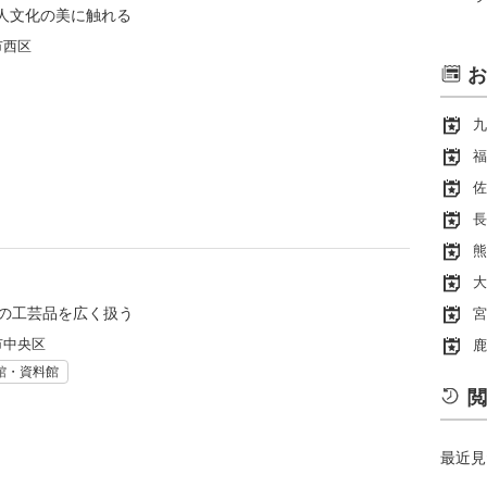
人文化の美に触れる
市西区
お
九
福
佐
長
熊
大
県の工芸品を広く扱う
宮
市中央区
鹿
館・資料館
閲
最近見