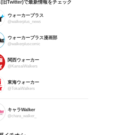
X(旧Twitter)で最新情報をチェック
ウォーカープラス
@walkerplus_news
ウォーカープラス漫画部
@walkerpluscomic
関西ウォーカー
@KansaiWalkers
東海ウォーカー
@TokaiWalkers
キャラWalker
@chara_walker_