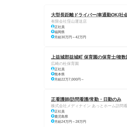
大型長距離ドライバー/車通勤OK/社
有限会社窪山運送店
正社員
福岡県
月給30万円～42万円
上益城郡益城町 保育園の保育士/複数
広崎の杜保育園
正社員
熊本県
月給22万7,000円～
正看護師/訪問看護/常勤・日勤のみ
株式会社メディナイン あっとホーム訪問
正社員
鹿児島県
月給24万円～28万円