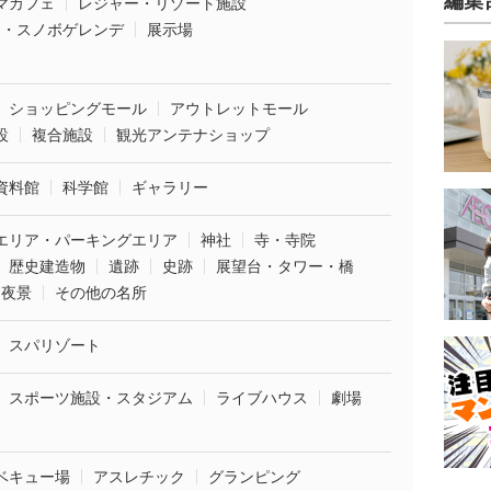
編集
マカフェ
レジャー・リゾート施設
ー・スノボゲレンデ
展示場
ショッピングモール
アウトレットモール
設
複合施設
観光アンテナショップ
資料館
科学館
ギャラリー
エリア・パーキングエリア
神社
寺・寺院
歴史建造物
遺跡
史跡
展望台・タワー・橋
夜景
その他の名所
スパリゾート
スポーツ施設・スタジアム
ライブハウス
劇場
ベキュー場
アスレチック
グランピング