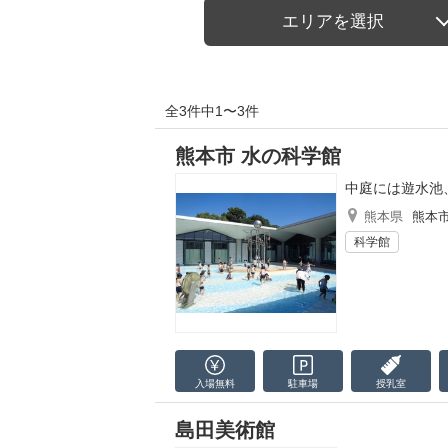
エリアを選択
全3件中1〜3件
熊本市 水の科学館
中庭には遊水池
熊本県
熊本
科学館
入場無料
駐車場
授乳室
島田美術館