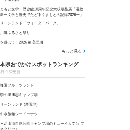
まもと文学・歴史館10周年記念大収蔵品展「温故
新ー文学と歴史でたどるくまもとの記憶2026ー」
リーンランド「ウォーターパーク」
川町ふるさと祭り
を遊ぼう！2026 in 美里町
もっと見る
本県おでかけスポットランキング
8日 9:32更新
峰園フルーツランド
季の里旭志キャンプ場
リーンランド (遊園地)
中水族館シードーナツ
ヶ岳山頂自然公園キャンプ場のミューイ天文台 プ
ネタリウム