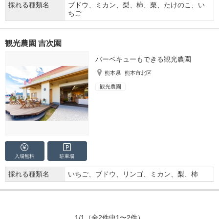
採れる種類名
ブドウ、ミカン、梨、柿、栗、たけのこ、い
ちご
観光農園 吉次園
バーベキューもできる観光農園
熊本県
熊本市北区
観光農園
入場無料
駐車場
採れる種類名
いちご、ブドウ、リンゴ、ミカン、梨、柿
1/1
（全2件中1〜2件）