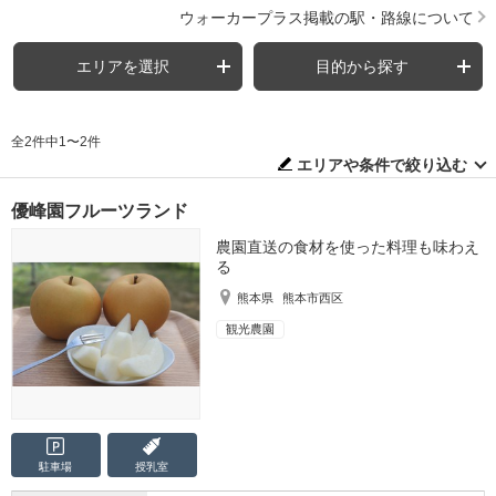
ウォーカープラス掲載の駅・路線について
エリアを選択
目的から探す
全2件中1〜2件
エリアや条件で絞り込む
優峰園フルーツランド
農園直送の食材を使った料理も味わえ
る
熊本県
熊本市西区
観光農園
駐車場
授乳室