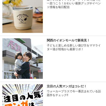
一息つこう！かわいい最新グッズやイベン
ト情報を毎日配信
関西のイオンモールで新発見！
子どもと楽しめる新しい遊び方をママライ
ター達が現地から最新リポ！
注目の人気マンガはコレだ！
ウォーカープラスで今一番読まれている話
題作をチェック!!