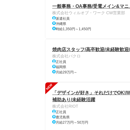
一般事務・OA事務/受電メイン&マ
株式会社ウィルオブ・ワーク CW営業部
派遣社員
沖縄県
時給1,350円～1,450円
焼肉店スタッフ/高卒歓迎/未経験歓迎/
株式会社バクロ
正社員
福岡県
月給29万円～
NEW
「デザインが好き」それだけでOK!/
補助あり/未経験活躍
株式会社RIOT
正社員
鹿児島県
月給27万円～50万円