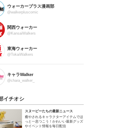
ウォーカープラス漫画部
@walkerpluscomic
関西ウォーカー
@KansaiWalkers
東海ウォーカー
@TokaiWalkers
キャラWalker
@chara_walker_
部イチオシ
スヌーピーたちの最新ニュース
癒やされるキャラクターアイテムでほ
っと一息つこう！かわいい最新グッズ
やイベント情報を毎日配信