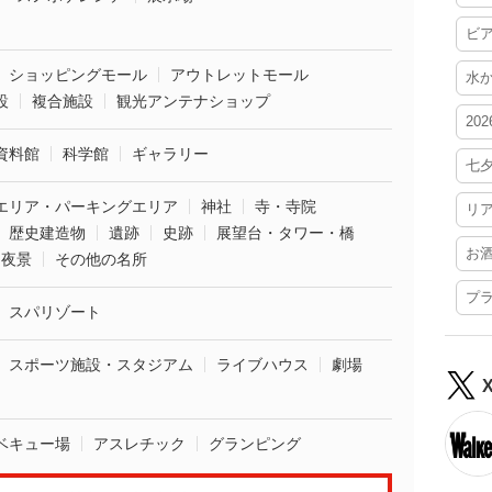
ビ
ショッピングモール
アウトレットモール
水
設
複合施設
観光アンテナショップ
20
資料館
科学館
ギャラリー
七
エリア・パーキングエリア
神社
寺・寺院
リ
歴史建造物
遺跡
史跡
展望台・タワー・橋
お
夜景
その他の名所
プ
スパリゾート
スポーツ施設・スタジアム
ライブハウス
劇場
ベキュー場
アスレチック
グランピング