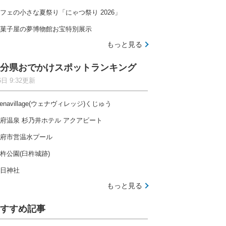
フェの小さな夏祭り「にゃつ祭り 2026」
菓子屋の夢博物館お宝特別展示
もっと見る
分県おでかけスポットランキング
6日 9:32更新
enavillage(ウェナヴィレッジ)くじゅう
府温泉 杉乃井ホテル アクアビート
府市営温水プール
杵公園(臼杵城跡)
日神社
もっと見る
すすめ記事