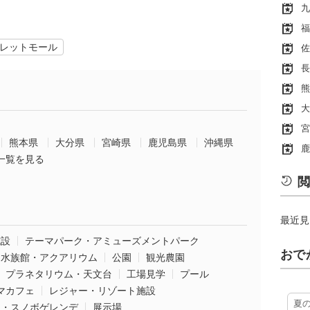
九
福
レットモール
佐
長
熊
大
宮
熊本県
大分県
宮崎県
鹿児島県
沖縄県
鹿
一覧を見る
閲
最近見
施設
テーマパーク・アミューズメントパーク
おで
水族館・アクアリウム
公園
観光農園
プラネタリウム・天文台
工場見学
プール
マカフェ
レジャー・リゾート施設
夏
ー・スノボゲレンデ
展示場