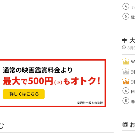
カ
駄
大
8月
W
別
別
臼
春
む
お