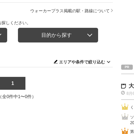
ウォーカープラス掲載の駅・路線について
お探しください。
目的から探す
エリアや条件で絞り込む
1
大
8月
1（全0件中1〜0件）
く
ソ
2
第