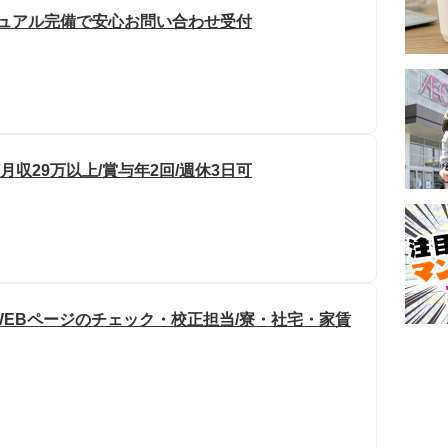
ニュアル完備で安心お問い合わせ受付
月収29万以上/賞与年2回/週休3日可
WEBページのチェック・校正担当/寮・社宅・家賃