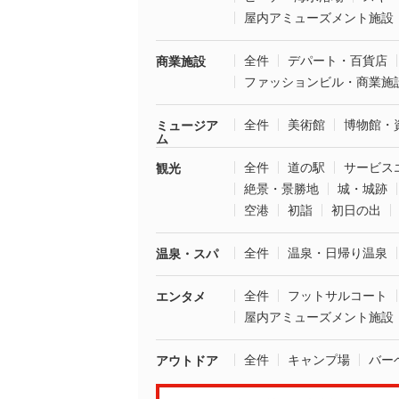
屋内アミューズメント施設
全件
デパート・百貨店
商業施設
ファッションビル・商業施
全件
美術館
博物館・
ミュージア
ム
全件
道の駅
サービス
観光
絶景・景勝地
城・城跡
空港
初詣
初日の出
全件
温泉・日帰り温泉
温泉・スパ
全件
フットサルコート
エンタメ
屋内アミューズメント施設
全件
キャンプ場
バー
アウトドア