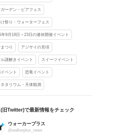
アガーデン・ビアフェス
かけ祭り・ウォーターフェス
26年9月19日～23日の連休開催イベント
夕まつり
アジサイの見頃
アル謎解きイベント
スイーツイベント
酒イベント
恐竜イベント
ラネタリウム・天体観測
X(旧Twitter)で最新情報をチェック
ウォーカープラス
@walkerplus_news