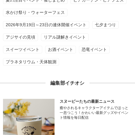
夏の注目イベント・催しまとめ
ビアガーデン・ビアフェス
水かけ祭り・ウォーターフェス
2026年9月19日～23日の連休開催イベント
七夕まつり
アジサイの見頃
リアル謎解きイベント
スイーツイベント
お酒イベント
恐竜イベント
プラネタリウム・天体観測
編集部イチオシ
スヌーピーたちの最新ニュース
癒やされるキャラクターアイテムでほっと
一息つこう！かわいい最新グッズやイベン
ト情報を毎日配信