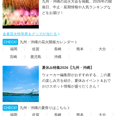
九州・沖縄の花火大会を掲載。2026年の開
催日、中止・延期情報や人気ランキングな
どをお届け！
金麦花火特等席＆グッズが当たる
CHECK!
九州・沖縄の花火開催カレンダー
福岡
佐賀
長崎
熊本
大分
宮崎
鹿児島
沖縄
夏休み特集2026【九州・沖縄】
ウォーカー編集部がおすすめする、この夏
の楽しみ方を紹介。夏休みイベント＆おで
かけスポット情報が盛りだくさん！
CHECK!
九州・沖縄の夏祭りはこちら
福岡
佐賀
長崎
熊本
大分