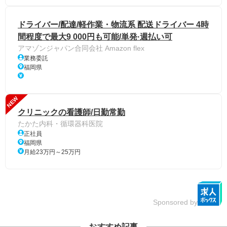
ドライバー/配達/軽作業・物流系 配送ドライバー 4時
間程度で最大9 000円も可能/単発·週払い可
アマゾンジャパン合同会社 Amazon flex
業務委託
福岡県
NEW
クリニックの看護師/日勤常勤
たかた内科・循環器科医院
正社員
福岡県
月給23万円～25万円
Sponsored by
おすすめ記事