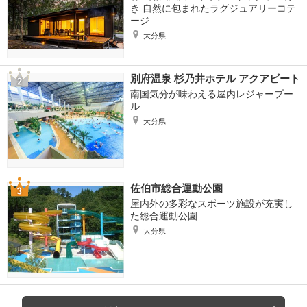
き 自然に包まれたラグジュアリーコテ
ージ
大分県
別府温泉 杉乃井ホテル アクアビート
南国気分が味わえる屋内レジャープー
ル
大分県
佐伯市総合運動公園
屋内外の多彩なスポーツ施設が充実し
た総合運動公園
大分県