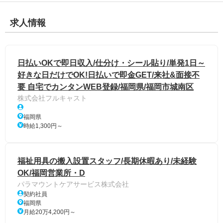
求人情報
日払いOKで即日収入/仕分け・シール貼り/単発1日～
好きな日だけでOK!日払いで即金GET/来社&面接不
要 自宅でカンタンWEB登録/福岡県/福岡市城南区
株式会社フルキャスト
福岡県
時給1,300円～
福祉用具の搬入設置スタッフ/長期休暇あり/未経験
OK/福岡営業所・D
パラマウントケアサービス株式会社
契約社員
福岡県
月給20万4,200円～