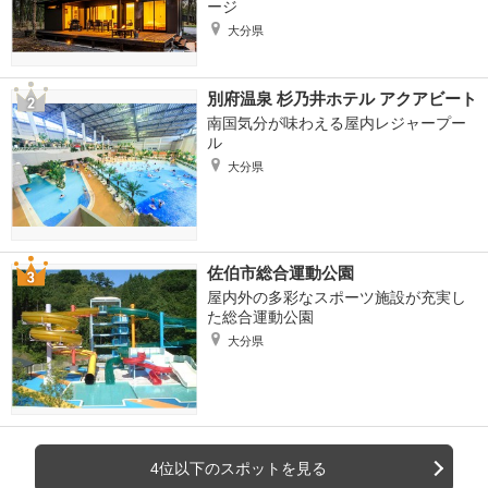
ージ
大分県
別府温泉 杉乃井ホテル アクアビート
南国気分が味わえる屋内レジャープー
ル
大分県
佐伯市総合運動公園
屋内外の多彩なスポーツ施設が充実し
た総合運動公園
大分県
4位以下のスポットを見る