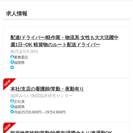
求人情報
配達/ドライバー/軽作業・物流系 女性も大大活躍中
週1日~OK 軽貨物のルート配送ドライバー
株式会社KJMS
業務委託
福岡県
NEW
本社/支店の看護師/常勤・夜勤有り
福岡みらい病院臨床研究センター
正社員
福岡県
月給25万8,000円～29万4,900円
NEW