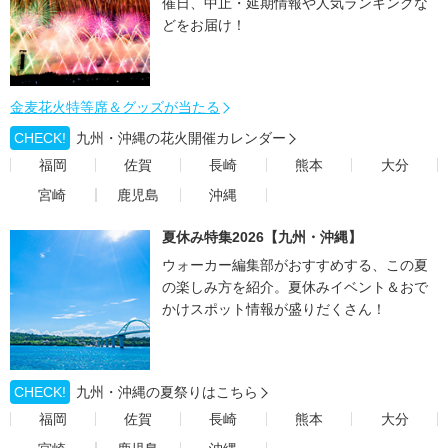
催日、中止・延期情報や人気ランキングな
どをお届け！
金麦花火特等席＆グッズが当たる
CHECK!
九州・沖縄の花火開催カレンダー
福岡
佐賀
長崎
熊本
大分
宮崎
鹿児島
沖縄
夏休み特集2026【九州・沖縄】
ウォーカー編集部がおすすめする、この夏
の楽しみ方を紹介。夏休みイベント＆おで
かけスポット情報が盛りだくさん！
CHECK!
九州・沖縄の夏祭りはこちら
福岡
佐賀
長崎
熊本
大分