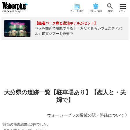
ニュース･連載
おでかけ情報
検 索
メニュー
【臨港パーク席と宿泊ホテルがセット】
花火を間近で堪能できる！「みなとみらいフェスティバ
ル」鑑賞ツアーを販売中
大分県の遺跡一覧【駐車場あり】【恋人と・夫
婦で】
ウォーカープラス掲載の駅・路線について
該当の検索結果は0件でした。