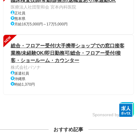
臨床検査技師/常勤/診療所/退職金あり/車通勤OK
医療法人社団聖和会 宮本内科医院
正社員
熊本県
月給16万5,000円～17万5,000円
NEW
総合・フロアー受付/大手携帯ショップでの窓口接客
業務/未経験OK/即日勤務可/総合・フロアー受付/接
客・ショールーム・カウンター
株式会社パソナ
派遣社員
沖縄県
時給1,370円
Sponsored by
おすすめ記事