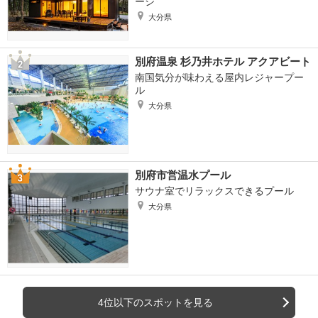
ージ
大分県
別府温泉 杉乃井ホテル アクアビート
南国気分が味わえる屋内レジャープー
ル
大分県
別府市営温水プール
サウナ室でリラックスできるプール
大分県
4位以下のスポットを見る