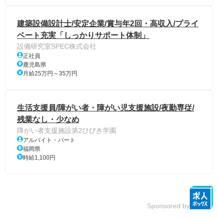
建築設備設計士/安定企業/賞与年2回・高収入/プライ
ベート充実「しっかりサポート体制」
設備研究室SPEC株式会社
正社員
鹿児島県
月給25万円～35万円
生活支援員/障がい者・障がい児支援施設/夜勤専従/
残業なし・少なめ
障がい者支援施設第2ひびき学園
アルバイト・パート
福岡県
時給1,100円
Sponsored by