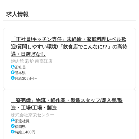
求人情報
「正社員/キッチン専任」未経験・家庭料理レベル歓
迎/質問しやすい環境/「飲食店でこんなに!?」の高待
遇・日跨ぎなし
焼肉館 彩炉 南高江店
正社員
熊本県
月給30万円～
「寮完備」物流・軽作業・製造スタッフ/即入寮/製
造・工場/工場・製造
株式会社京栄センター
派遣社員
福岡県
時給1,400円