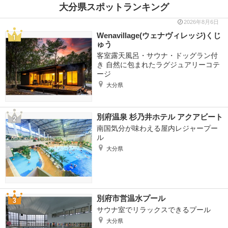
大分県スポットランキング
2026年8月6日
Wenavillage(ウェナヴィレッジ)くじ
ゅう
客室露天風呂・サウナ・ドッグラン付
き 自然に包まれたラグジュアリーコテ
ージ
大分県
別府温泉 杉乃井ホテル アクアビート
南国気分が味わえる屋内レジャープー
ル
大分県
別府市営温水プール
サウナ室でリラックスできるプール
大分県