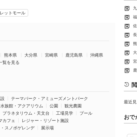
九
レットモール
福
佐
長
熊
大
熊本県
大分県
宮崎県
鹿児島県
沖縄県
宮
一覧を見る
鹿
閲
施設
テーマパーク・アミューズメントパーク
最近見
水族館・アクアリウム
公園
観光農園
プラネタリウム・天文台
工場見学
プール
おで
マカフェ
レジャー・リゾート施設
ー・スノボゲレンデ
展示場