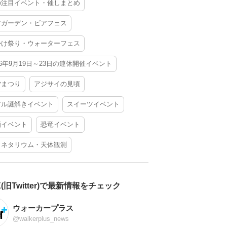
の注目イベント・催しまとめ
アガーデン・ビアフェス
かけ祭り・ウォーターフェス
26年9月19日～23日の連休開催イベント
夕まつり
アジサイの見頃
アル謎解きイベント
スイーツイベント
酒イベント
恐竜イベント
ラネタリウム・天体観測
X(旧Twitter)で最新情報をチェック
ウォーカープラス
@walkerplus_news