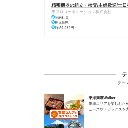
精密機器の組立・検査/主婦歓迎/土
東フロコーポレーション株式会社
契約社員
鹿児島県
時給1,085円～
テ
テー
東海満喫Walker
東海エリアを楽しむた
ュースやトピックスを