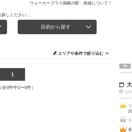
ウォーカープラス掲載の駅・路線について
お探しください。
目的から探す
エリアや条件で絞り込む
1
大
1（全0件中1〜0件）
8月
ソ
2
く
長