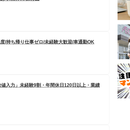
度/持ち帰り仕事ゼロ/未経験大歓迎/車通勤OK
値入力」未経験9割・年間休日120日以上・業績