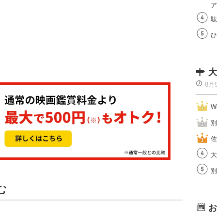
ア
駄
ひ
大
8月
W
別
佐
大
別
む
お