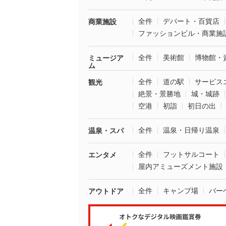
全件
デパート・百貨店
商業施設
ファッションビル・商業施
全件
美術館
博物館・
ミュージア
ム
全件
道の駅
サービス
観光
絶景・景勝地
城・城跡
空港
初詣
初日の出
全件
温泉・日帰り温泉
温泉・スパ
全件
フットサルコート
エンタメ
屋内アミューズメント施設
全件
キャンプ場
バー
アウトドア