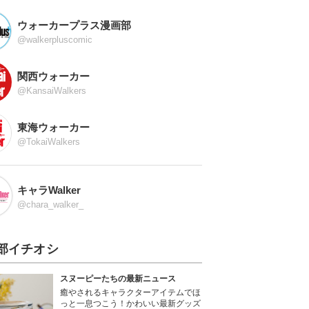
ウォーカープラス漫画部
@walkerpluscomic
関西ウォーカー
@KansaiWalkers
東海ウォーカー
@TokaiWalkers
キャラWalker
@chara_walker_
部イチオシ
スヌーピーたちの最新ニュース
癒やされるキャラクターアイテムでほ
っと一息つこう！かわいい最新グッズ