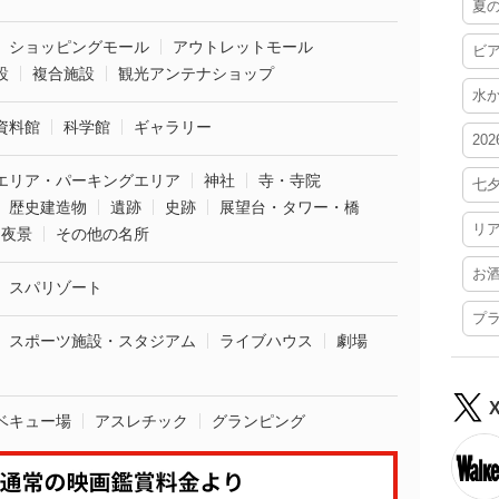
夏
ショッピングモール
アウトレットモール
ビ
設
複合施設
観光アンテナショップ
水
資料館
科学館
ギャラリー
20
エリア・パーキングエリア
神社
寺・寺院
七
歴史建造物
遺跡
史跡
展望台・タワー・橋
リ
夜景
その他の名所
お
スパリゾート
プ
スポーツ施設・スタジアム
ライブハウス
劇場
ベキュー場
アスレチック
グランピング