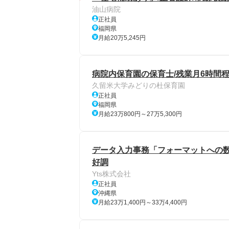
油山病院
正社員
福岡県
月給20万5,245円
病院内保育園の保育士/残業月6時間程
久留米大学みどりの杜保育園
正社員
福岡県
月給23万800円～27万5,300円
データ入力事務「フォーマットへの数
好調
Yts株式会社
正社員
沖縄県
月給23万1,400円～33万4,400円