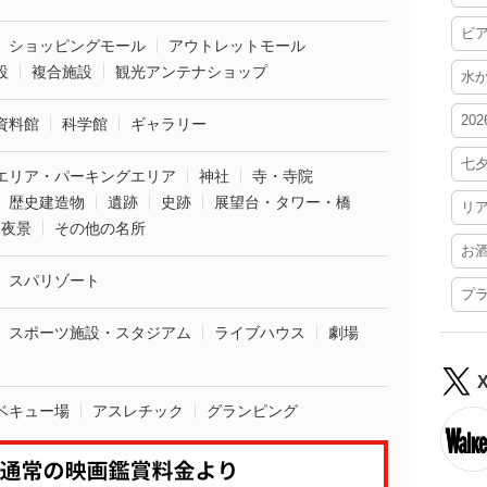
ビ
ショッピングモール
アウトレットモール
設
複合施設
観光アンテナショップ
水
20
資料館
科学館
ギャラリー
七
エリア・パーキングエリア
神社
寺・寺院
歴史建造物
遺跡
史跡
展望台・タワー・橋
リ
夜景
その他の名所
お
スパリゾート
プ
スポーツ施設・スタジアム
ライブハウス
劇場
ベキュー場
アスレチック
グランピング