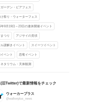
アガーデン・ビアフェス
かけ祭り・ウォーターフェス
26年9月19日～23日の連休開催イベント
夕まつり
アジサイの見頃
アル謎解きイベント
スイーツイベント
酒イベント
恐竜イベント
ラネタリウム・天体観測
X(旧Twitter)で最新情報をチェック
ウォーカープラス
@walkerplus_news