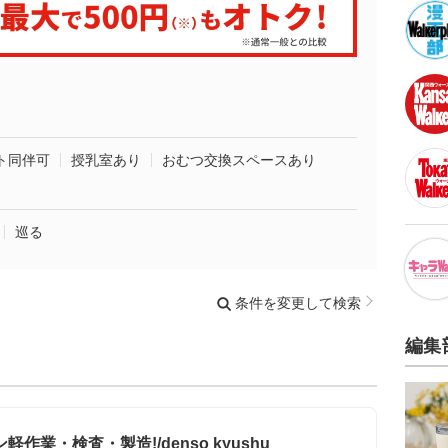
ト同伴可
授乳室あり
おむつ交換スペースあり
巡る
条件を変更して検索
編集
作業・検査・製造!/denso kyushu