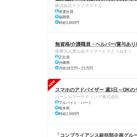
株式会社テクノスマイル
派遣社員
福岡県
時給1,600円
無資格/介護職員・ヘルパー/賞与あり
医療法人恵山会デイサービスとぅぬすく
正社員
沖縄県
月給18万円～21万円
NEW
スマホのアドバイザー 週3日～OKの
パーソルマーケティング株式会社
アルバイト・パート
熊本県
時給1,500円
「コンプライアンス統括部企画グル