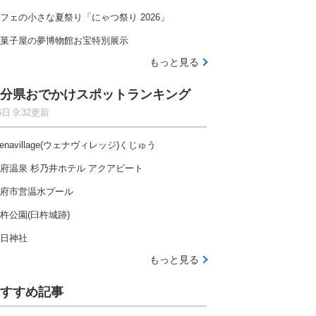
フェの小さな夏祭り「にゃつ祭り 2026」
菓子屋の夢博物館お宝特別展示
もっと見る
分県おでかけスポットランキング
6日 9:32更新
enavillage(ウェナヴィレッジ)くじゅう
府温泉 杉乃井ホテル アクアビート
府市営温水プール
杵公園(臼杵城跡)
日神社
もっと見る
すすめ記事