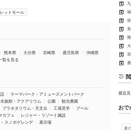
九
福
レットモール
佐
長
熊
大
熊本県
大分県
宮崎県
鹿児島県
沖縄県
宮
一覧を見る
鹿
閲
最近見
施設
テーマパーク・アミューズメントパーク
水族館・アクアリウム
公園
観光農園
おで
プラネタリウム・天文台
工場見学
プール
マカフェ
レジャー・リゾート施設
ー・スノボゲレンデ
展示場
夏