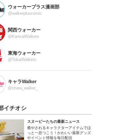
ウォーカープラス漫画部
@walkerpluscomic
関西ウォーカー
@KansaiWalkers
東海ウォーカー
@TokaiWalkers
キャラWalker
@chara_walker_
部イチオシ
スヌーピーたちの最新ニュース
癒やされるキャラクターアイテムでほ
っと一息つこう！かわいい最新グッズ
やイベント情報を毎日配信