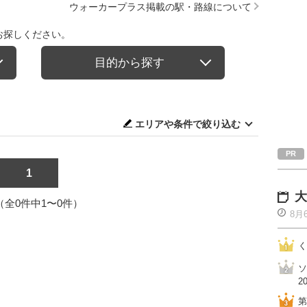
ウォーカープラス掲載の駅・路線について
お探しください。
目的から探す
エリアや条件で絞り込む
1
大
1（全0件中1〜0件）
8月
く
ソ
2
第