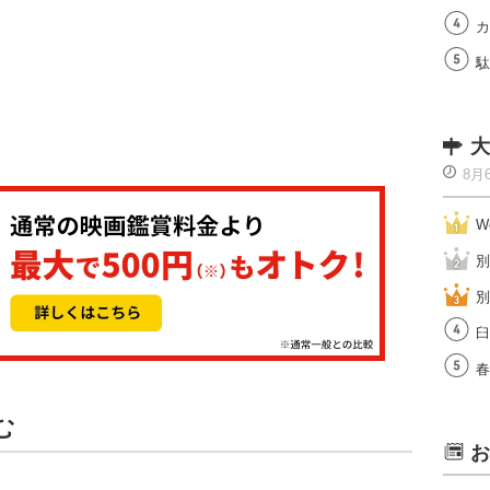
カ
駄
大
8月
W
別
別
臼
春
む
お