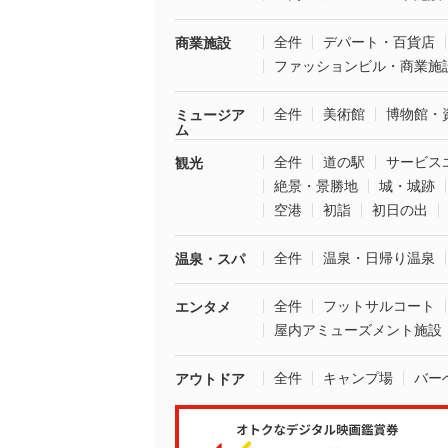
全件
デパート・百貨店
商業施設
ファッションビル・商業施
全件
美術館
博物館・
ミュージア
ム
全件
道の駅
サービス
観光
絶景・景勝地
城・城跡
空港
初詣
初日の出
全件
温泉・日帰り温泉
温泉・スパ
全件
フットサルコート
エンタメ
屋内アミューズメント施設
全件
キャンプ場
バー
アウトドア