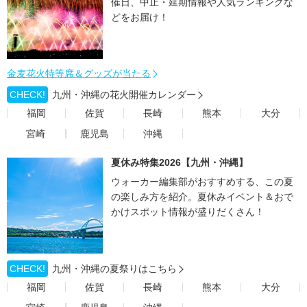
催日、中止・延期情報や人気ランキングな
どをお届け！
金麦花火特等席＆グッズが当たる
CHECK!
九州・沖縄の花火開催カレンダー
福岡
佐賀
長崎
熊本
大分
宮崎
鹿児島
沖縄
夏休み特集2026【九州・沖縄】
ウォーカー編集部がおすすめする、この夏
の楽しみ方を紹介。夏休みイベント＆おで
かけスポット情報が盛りだくさん！
CHECK!
九州・沖縄の夏祭りはこちら
福岡
佐賀
長崎
熊本
大分