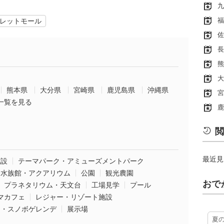
九
福
レットモール
佐
長
熊
大
熊本県
大分県
宮崎県
鹿児島県
沖縄県
宮
一覧を見る
鹿
閲
最近見
施設
テーマパーク・アミューズメントパーク
水族館・アクアリウム
公園
観光農園
おで
プラネタリウム・天文台
工場見学
プール
マカフェ
レジャー・リゾート施設
ー・スノボゲレンデ
展示場
夏