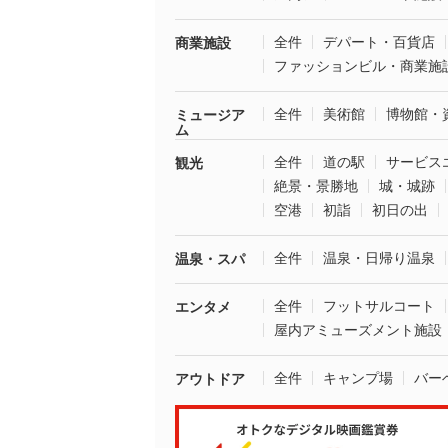
全件
デパート・百貨店
商業施設
ファッションビル・商業施
全件
美術館
博物館・
ミュージア
ム
全件
道の駅
サービス
観光
絶景・景勝地
城・城跡
空港
初詣
初日の出
全件
温泉・日帰り温泉
温泉・スパ
全件
フットサルコート
エンタメ
屋内アミューズメント施設
全件
キャンプ場
バー
アウトドア