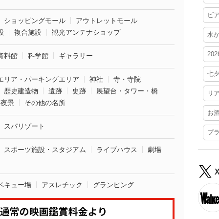
ビ
ショッピングモール
アウトレットモール
設
複合施設
観光アンテナショップ
水
20
資料館
科学館
ギャラリー
七
エリア・パーキングエリア
神社
寺・寺院
歴史建造物
遺跡
史跡
展望台・タワー・橋
リ
夜景
その他の名所
お
スパリゾート
プ
スポーツ施設・スタジアム
ライブハウス
劇場
ベキュー場
アスレチック
グランピング