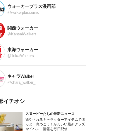
ウォーカープラス漫画部
@walkerpluscomic
関西ウォーカー
@KansaiWalkers
東海ウォーカー
@TokaiWalkers
キャラWalker
@chara_walker_
部イチオシ
スヌーピーたちの最新ニュース
癒やされるキャラクターアイテムでほ
っと一息つこう！かわいい最新グッズ
やイベント情報を毎日配信