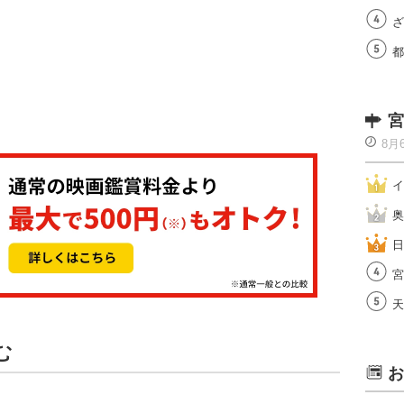
ざ
都
宮
8月
イ
奥
日
宮
天
む
お