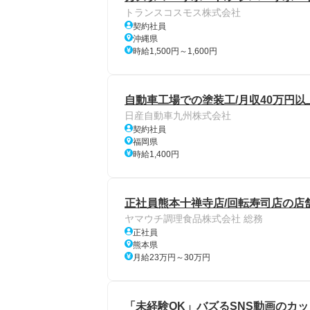
トランスコスモス株式会社
契約社員
沖縄県
時給1,500円～1,600円
自動車工場での塗装工/月収40万円以上
日産自動車九州株式会社
契約社員
福岡県
時給1,400円
正社員熊本十禅寺店/回転寿司店の店
ヤマウチ調理食品株式会社 総務
正社員
熊本県
月給23万円～30万円
「未経験OK」バズるSNS動画のカ