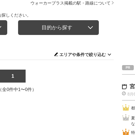
ウォーカープラス掲載の駅・路線について
お探しください。
目的から探す
エリアや条件で絞り込む
1
宮
1（全0件中1〜0件）
8月
都
夏
な
特