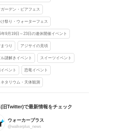
アガーデン・ビアフェス
かけ祭り・ウォーターフェス
26年9月19日～23日の連休開催イベント
夕まつり
アジサイの見頃
アル謎解きイベント
スイーツイベント
酒イベント
恐竜イベント
ラネタリウム・天体観測
X(旧Twitter)で最新情報をチェック
ウォーカープラス
@walkerplus_news