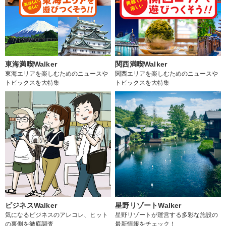
東海満喫Walker
関西満喫Walker
東海エリアを楽しむためのニュースや
関西エリアを楽しむためのニュースや
トピックスを大特集
トピックスを大特集
ビジネスWalker
星野リゾートWalker
気になるビジネスのアレコレ、ヒット
星野リゾートが運営する多彩な施設の
の裏側を徹底調査
最新情報をチェック！