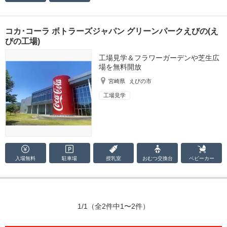
コカ･コーラ ボトラーズジャパン グリーンパークえびの(え
びの工場)
工場見学＆フラワーガーデンや芝生広
場を無料開放
宮崎県
えびの市
工場見学
入場無料
駐車場
授乳室
おむつ
交換台
ベビーカー
1/1
（全2件中1〜2件）