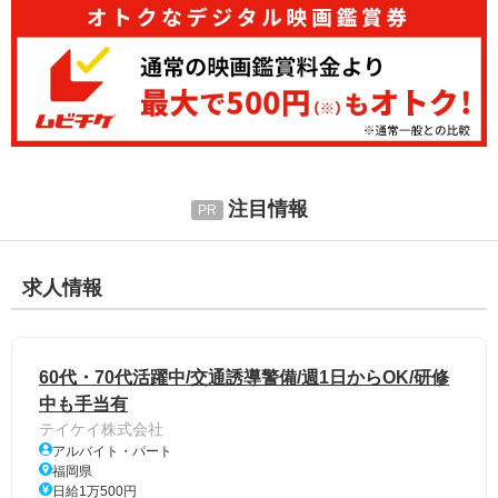
注目情報
求人情報
60代・70代活躍中/交通誘導警備/週1日からOK/研修
中も手当有
テイケイ株式会社
アルバイト・パート
福岡県
日給1万500円