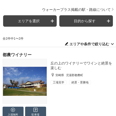
ウォーカープラス掲載の駅・路線について
エリアを選択
目的から探す
全2件中1〜2件
エリアや条件で絞り込む
都農ワイナリー
丘の上のワイナリーでワインと絶景を
楽しむ
宮崎県
児湯郡都農町
工場見学
絶景・景勝地
入場無料
駐車場