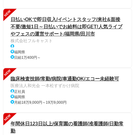
NEW
日払いOKで即日収入/イベントスタッフ/来社&面接
不要/激短1日～日払いでお給料は即GET!人気ライブ
やフェスの運営サポート/福岡県/田川市
株式会社フルキャスト
福岡県
日給1万400円～
NEW
臨床検査技師/常勤/病院/車通勤OK/エコー未経験可
医療法人和光会 一本松すずかけ病院
正社員
福岡県
月給18万9,000円～19万9,000円
NEW
年間休日123日以上/保育園の看護師/准看護師/日勤常
勤