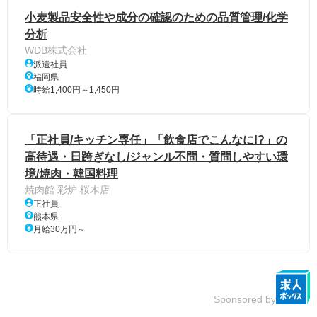
小麦製品安全性や成分の確認のための品質管理/化学
分析
WDB株式会社
派遣社員
福岡県
時給1,400円～1,450円
「正社員/キッチン専任」「飲食店でこんなに!?」の
高待遇・日跨ぎなし/ジャンル不問・質問しやすい環
境/焼肉・韓国料理
焼肉館 彩炉 桜木店
正社員
熊本県
月給30万円～
Sponsored by