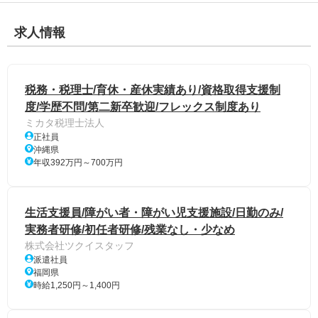
求人情報
税務・税理士/育休・産休実績あり/資格取得支援制
度/学歴不問/第二新卒歓迎/フレックス制度あり
ミカタ税理士法人
正社員
沖縄県
年収392万円～700万円
生活支援員/障がい者・障がい児支援施設/日勤のみ/
実務者研修/初任者研修/残業なし・少なめ
株式会社ツクイスタッフ
派遣社員
福岡県
時給1,250円～1,400円