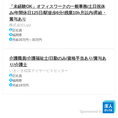
「未経験OK」オフィスワークの一般事務/土日祝休
み/年間休日125日/駅徒歩6分!残業10h月以内/昇給・
賞与あり
株式会社Liyd
正社員
福岡県
月給20万円～30万円
介護職員/介護福祉士/日勤のみ/資格手当あり/賞与あ
り/介護士
いきいき稲富デイサービスセンター
正社員
福岡県
月給19万円
Sponsored by