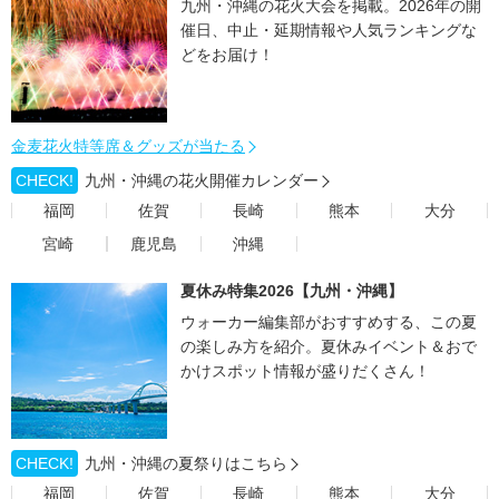
九州・沖縄の花火大会を掲載。2026年の開
催日、中止・延期情報や人気ランキングな
どをお届け！
金麦花火特等席＆グッズが当たる
CHECK!
九州・沖縄の花火開催カレンダー
福岡
佐賀
長崎
熊本
大分
宮崎
鹿児島
沖縄
夏休み特集2026【九州・沖縄】
ウォーカー編集部がおすすめする、この夏
の楽しみ方を紹介。夏休みイベント＆おで
かけスポット情報が盛りだくさん！
CHECK!
九州・沖縄の夏祭りはこちら
福岡
佐賀
長崎
熊本
大分