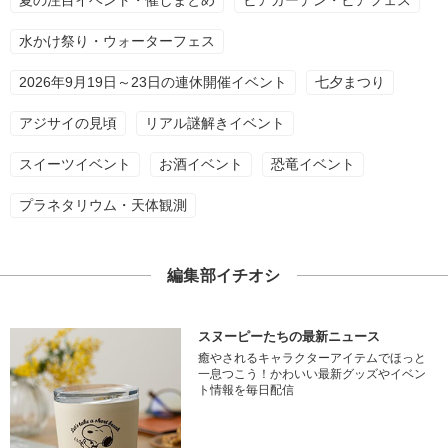
夏の注目イベント・催しまとめ
ビアガーデン・ビアフェス
水かけ祭り・ウォーターフェス
2026年9月19日～23日の連休開催イベント
七夕まつり
アジサイの見頃
リアル謎解きイベント
スイーツイベント
お酒イベント
恐竜イベント
プラネタリウム・天体観測
編集部イチオシ
スヌーピーたちの最新ニュース
癒やされるキャラクターアイテムでほっと
一息つこう！かわいい最新グッズやイベン
ト情報を毎日配信