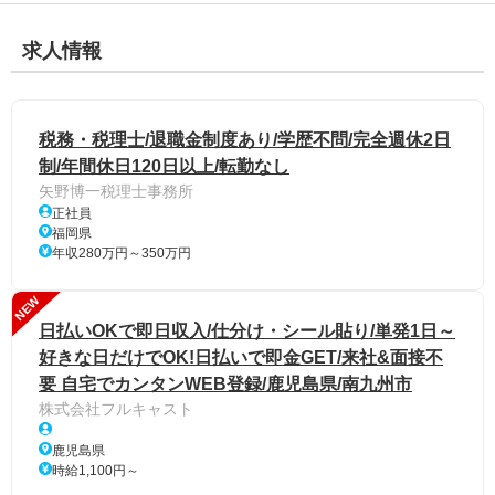
求人情報
税務・税理士/退職金制度あり/学歴不問/完全週休2日
制/年間休日120日以上/転勤なし
矢野博一税理士事務所
正社員
福岡県
年収280万円～350万円
NEW
日払いOKで即日収入/仕分け・シール貼り/単発1日～
好きな日だけでOK!日払いで即金GET/来社&面接不
要 自宅でカンタンWEB登録/鹿児島県/南九州市
株式会社フルキャスト
鹿児島県
時給1,100円～