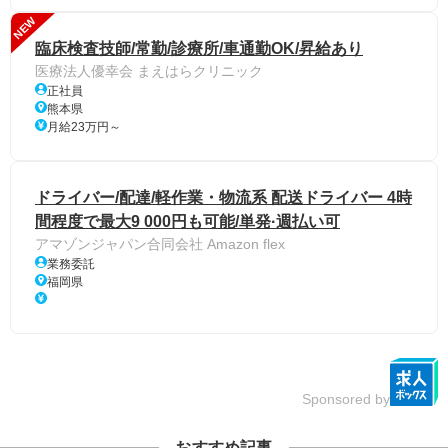
NEW
臨床検査技師/常勤/診療所/車通勤OK/昇給あり
医療法人優幸会 まえはらクリニック
正社員
熊本県
月給23万円～
ドライバー/配達/軽作業・物流系 配送ドライバー 4時
間程度で最大9 000円も可能/単発·週払い可
アマゾンジャパン合同会社 Amazon flex
業務委託
福岡県
Sponsored by
おすすめ記事