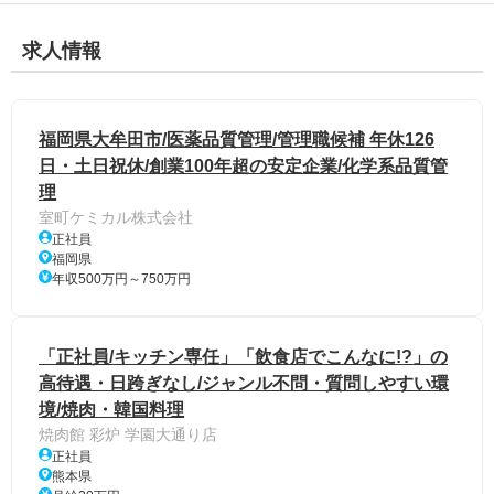
求人情報
福岡県大牟田市/医薬品質管理/管理職候補 年休126
日・土日祝休/創業100年超の安定企業/化学系品質管
理
室町ケミカル株式会社
正社員
福岡県
年収500万円～750万円
「正社員/キッチン専任」「飲食店でこんなに!?」の
高待遇・日跨ぎなし/ジャンル不問・質問しやすい環
境/焼肉・韓国料理
焼肉館 彩炉 学園大通り店
正社員
熊本県