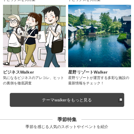
ビジネスWalker
星野リゾートWalker
気になるビジネスのアレコレ、ヒット
星野リゾートが運営する多彩な施設の
の裏側を徹底調査
最新情報をチェック！
テーマwalkerをもっと見る
季節特集
季節を感じる人気のスポットやイベントを紹介