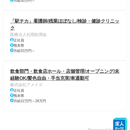
月給30万円～
「駅チカ」看護師/残業ほぼなし/検診・健診クリニッ
ク
医療法人社団紡潤会
正社員
熊本県
月給33万円～
飲食部門・飲食店ホール・店舗管理/オープニング/未
経験OK/髪色自由・手当充実/車通勤可
株式会社アメイズ
正社員
熊本県
月給22万円～28万円
Sponsored by