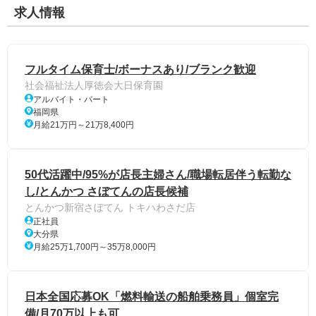
求人情報
フルタイム保育士/ボーナスあり/ブランク歓迎
社会福祉法人厚徳会大日保育園
アルバイト・パート
福岡県
月給21万円～21万8,400円
50代活躍中/95%が店長主婦さん/職場転居伴う転勤な
し/とんかつ さぼてんの店長候補
とんかつ新宿さぼてん トキハわさだ店
正社員
大分県
月給25万1,700円～35万8,000円
日本全国応募OK「燃料輸送の船舶乗務員」個室完
備/月70万以上も可