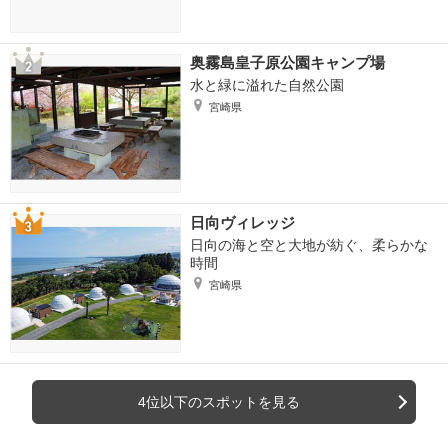
奥霧島皇子原公園キャンプ場
水と緑に溢れた自然公園
宮崎県
日向ヴィレッジ
日向の海と空と大地が紡ぐ、柔らかな
時間
宮崎県
4位以下のスポットを見る