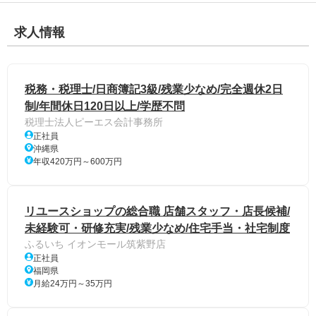
求人情報
税務・税理士/日商簿記3級/残業少なめ/完全週休2日
制/年間休日120日以上/学歴不問
税理士法人ピーエス会計事務所
正社員
沖縄県
年収420万円～600万円
リユースショップの総合職 店舗スタッフ・店長候補/
未経験可・研修充実/残業少なめ/住宅手当・社宅制度
ふるいち イオンモール筑紫野店
正社員
福岡県
月給24万円～35万円