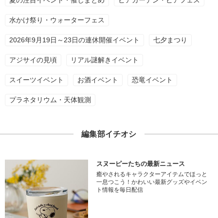
夏の注目イベント・催しまとめ
ビアガーデン・ビアフェス
水かけ祭り・ウォーターフェス
2026年9月19日～23日の連休開催イベント
七夕まつり
アジサイの見頃
リアル謎解きイベント
スイーツイベント
お酒イベント
恐竜イベント
プラネタリウム・天体観測
編集部イチオシ
スヌーピーたちの最新ニュース
癒やされるキャラクターアイテムでほっと
一息つこう！かわいい最新グッズやイベン
ト情報を毎日配信