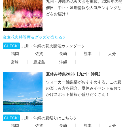
九州・沖縄の花火大会を掲載。2026年の開
催日、中止・延期情報や人気ランキングな
どをお届け！
金麦花火特等席＆グッズが当たる
CHECK!
九州・沖縄の花火開催カレンダー
福岡
佐賀
長崎
熊本
大分
宮崎
鹿児島
沖縄
夏休み特集2026【九州・沖縄】
ウォーカー編集部がおすすめする、この夏
の楽しみ方を紹介。夏休みイベント＆おで
かけスポット情報が盛りだくさん！
CHECK!
九州・沖縄の夏祭りはこちら
福岡
佐賀
長崎
熊本
大分