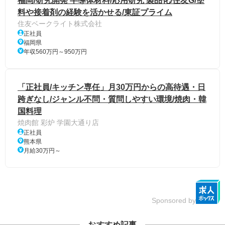
福岡/研究開発 半導体材料/応用研究 製品化/住友G/塗
料や接着剤の経験を活かせる/東証プライム
住友ベークライト株式会社
正社員
福岡県
年収560万円～950万円
「正社員/キッチン専任」月30万円からの高待遇・日
跨ぎなし/ジャンル不問・質問しやすい環境/焼肉・韓
国料理
焼肉館 彩炉 学園大通り店
正社員
熊本県
月給30万円～
Sponsored by
おすすめ記事