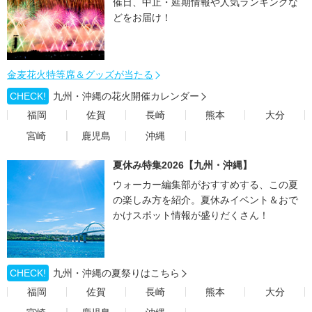
催日、中止・延期情報や人気ランキングな
どをお届け！
金麦花火特等席＆グッズが当たる
CHECK!
九州・沖縄の花火開催カレンダー
福岡
佐賀
長崎
熊本
大分
宮崎
鹿児島
沖縄
夏休み特集2026【九州・沖縄】
ウォーカー編集部がおすすめする、この夏
の楽しみ方を紹介。夏休みイベント＆おで
かけスポット情報が盛りだくさん！
CHECK!
九州・沖縄の夏祭りはこちら
福岡
佐賀
長崎
熊本
大分