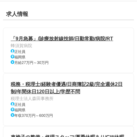
求人情報
「9月急募」/診療放射線技師/日勤常勤/病院/RT
蜂須賀病院
正社員
福岡県
月給27万円～30万円
税務・税理士/経験者優遇/日商簿記2級/完全週休2日
制/年間休日120日以上/学歴不問
税理士法人森田事務所
正社員
福岡県
年収370万円～600万円