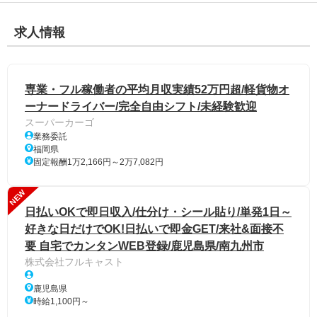
求人情報
専業・フル稼働者の平均月収実績52万円超/軽貨物オ
ーナードライバー/完全自由シフト/未経験歓迎
スーパーカーゴ
業務委託
福岡県
固定報酬1万2,166円～2万7,082円
NEW
日払いOKで即日収入/仕分け・シール貼り/単発1日～
好きな日だけでOK!日払いで即金GET/来社&面接不
要 自宅でカンタンWEB登録/鹿児島県/南九州市
株式会社フルキャスト
鹿児島県
時給1,100円～