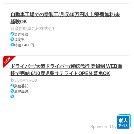
自動車工場での塗装工/月収40万円以上/寮費無料/未
経験OK
日産自動車九州株式会社
契約社員
福岡県
時給1,400円
NEW
ドライバー/大型ドライバー/運転代行 登録制 WEB面
接で完結 6/10鹿児島サテライトOPEN 普免OK
株式会社IRO8
業務委託
鹿児島県
Sponsored by