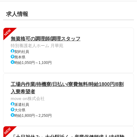
求人情報
NEW
無資格可の調理師/調理スタッフ
特別養護老人ホーム 月華苑
契約社員
熊本県
時給1,050円～1,100円
工場内作業/待機寮/日払い/寮費無料/時給1800円/8割
入寮希望者
move on株式会社
派遣社員
大分県
時給1,800円～2,250円
NEW