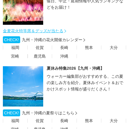
催日、中止・延期情報や人気ランキングな
どをお届け！
金麦花火特等席＆グッズが当たる
CHECK!
九州・沖縄の花火開催カレンダー
福岡
佐賀
長崎
熊本
大分
宮崎
鹿児島
沖縄
夏休み特集2026【九州・沖縄】
ウォーカー編集部がおすすめする、この夏
の楽しみ方を紹介。夏休みイベント＆おで
かけスポット情報が盛りだくさん！
CHECK!
九州・沖縄の夏祭りはこちら
福岡
佐賀
長崎
熊本
大分