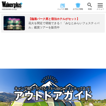
ニュース･連載
おでかけ情報
検 索
メニュー
【臨港パーク席と宿泊ホテルがセット】
花火を間近で堪能できる！「みなとみらいフェスティバ
ル」鑑賞ツアーを販売中