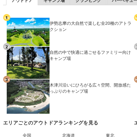
アウトドア
キャンプ場
グランピング
バーベキュ
伊勢志摩の大自然で楽しむ全20種のアトラ
クション
自然の中で快適に過ごせるファミリー向け
キャンプ場
木津川沿いにひろがる広々空間、開放感た
っぷりのキャンプ場
エリアごとのアウトドアランキングを見る
全国
北海道
東北