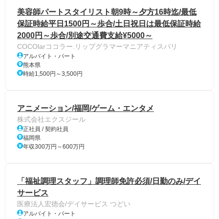
美容師パートスタイリスト朝9時～夕方16時迄/最低
保証時給平日1500円～歩合/土日祝日は最低保証時給
2000円～歩合/別途交通費支給¥5000～
COCOlarココラー.リップグラマーマニアティスパリ
アルバイト・パート
熊本県
時給1,500円～3,500円
アニメーション/福岡/ゲーム・エンタメ
株式会社エクスジール
正社員 / 契約社員
福岡県
年収300万円～600万円
「福祉調理スタッフ」調理師免許必須/日勤のみ/デイ
サービス
医療法人宏徳会/デイサービス つどい
アルバイト・パート