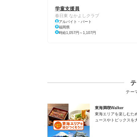
学童支援員
春日東 なかよしクラブ
アルバイト・パート
福岡県
時給1,057円～1,107円
テ
テー
東海満喫Walker
東海エリアを楽しむた
ュースやトピックスを