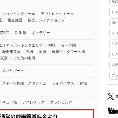
夏
ビ
ショッピングモール
アウトレットモール
設
複合施設
観光アンテナショップ
水
資料館
科学館
ギャラリー
20
七
エリア・パーキングエリア
神社
寺・寺院
歴史建造物
遺跡
史跡
展望台・タワー・橋
リ
夜景
その他の名所
お
スパリゾート
プ
スポーツ施設・スタジアム
ライブハウス
劇場
ベキュー場
アスレチック
グランピング