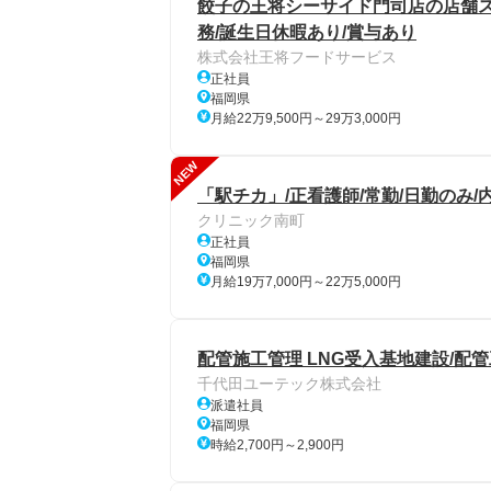
餃子の王将シーサイド門司店の店舗スタッ
務/誕生日休暇あり/賞与あり
株式会社王将フードサービス
正社員
福岡県
月給22万9,500円～29万3,000円
NEW
「駅チカ」/正看護師/常勤/日勤のみ/
クリニック南町
正社員
福岡県
月給19万7,000円～22万5,000円
配管施工管理 LNG受入基地建設/配
千代田ユーテック株式会社
派遣社員
福岡県
時給2,700円～2,900円