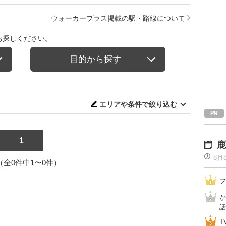
ウォーカープラス掲載の駅・路線について
お探しください。
目的から探す
エリアや条件で絞り込む
1
鹿
8月
1（全0件中1〜0件）
フ
か
話
T