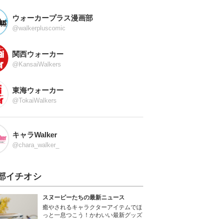
ウォーカープラス漫画部
@walkerpluscomic
関西ウォーカー
@KansaiWalkers
東海ウォーカー
@TokaiWalkers
キャラWalker
@chara_walker_
部イチオシ
スヌーピーたちの最新ニュース
癒やされるキャラクターアイテムでほ
っと一息つこう！かわいい最新グッズ