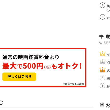
美
ン
た
鹿
8月
か
清
火
霧
鹿
む
お