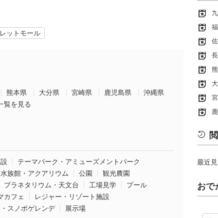
九
福
レットモール
佐
長
熊
大
熊本県
大分県
宮崎県
鹿児島県
沖縄県
宮
一覧を見る
鹿
閲
施設
テーマパーク・アミューズメントパーク
最近見
水族館・アクアリウム
公園
観光農園
プラネタリウム・天文台
工場見学
プール
おで
マカフェ
レジャー・リゾート施設
ー・スノボゲレンデ
展示場