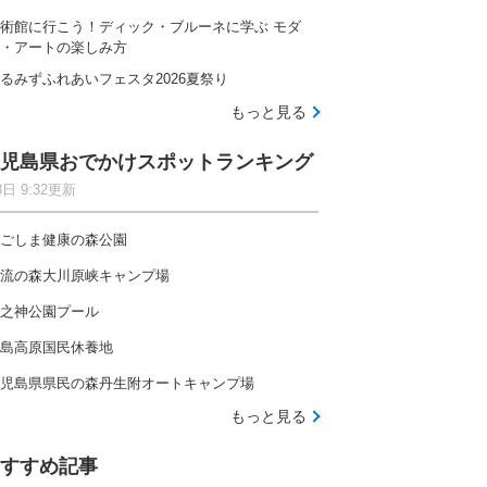
術館に行こう！ディック・ブルーネに学ぶ モダ
・アートの楽しみ方
るみずふれあいフェスタ2026夏祭り
もっと見る
児島県おでかけスポットランキング
8日 9:32更新
ごしま健康の森公園
流の森大川原峡キャンプ場
之神公園プール
島高原国民休養地
児島県県民の森丹生附オートキャンプ場
もっと見る
すすめ記事