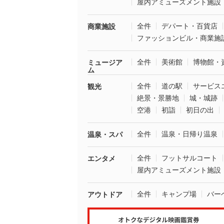
屋内アミューズメント施設
全件
デパート・百貨店
商業施設
ファッションビル・商業施
全件
美術館
博物館・
ミュージア
ム
全件
道の駅
サービス
観光
絶景・景勝地
城・城跡
空港
初詣
初日の出
全件
温泉・日帰り温泉
温泉・スパ
全件
フットサルコート
エンタメ
屋内アミューズメント施設
全件
キャンプ場
バー
アウトドア