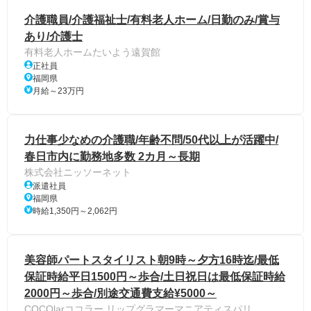
介護職員/介護福祉士/有料老人ホーム/日勤のみ/賞与
あり/介護士
有料老人ホームたいよう遠賀館
正社員
福岡県
月給～23万円
力仕事少なめの介護職/年齢不問/50代以上が活躍中/
春日市内に勤務地多数 2カ月～長期
株式会社ニッソーネット
派遣社員
福岡県
時給1,350円～2,062円
美容師パートスタイリスト朝9時～夕方16時迄/最低
保証時給平日1500円～歩合/土日祝日は最低保証時給
2000円～歩合/別途交通費支給¥5000～
COCOlarココラー.リップグラマーマニアティスパリ