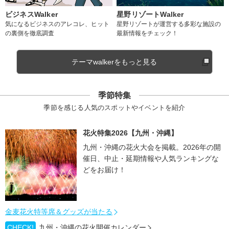
ビジネスWalker
星野リゾートWalker
気になるビジネスのアレコレ、ヒット
星野リゾートが運営する多彩な施設の
の裏側を徹底調査
最新情報をチェック！
テーマwalkerをもっと見る
季節特集
季節を感じる人気のスポットやイベントを紹介
花火特集2026【九州・沖縄】
九州・沖縄の花火大会を掲載。2026年の開
催日、中止・延期情報や人気ランキングな
どをお届け！
金麦花火特等席＆グッズが当たる
CHECK!
九州・沖縄の花火開催カレンダー