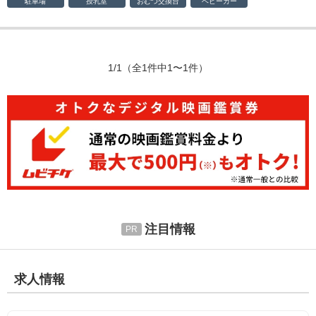
駐車場
授乳室
おむつ
交換台
ベビーカー
1/1
（全1件中1〜1件）
注目情報
求人情報