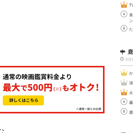
T
美
ン
た
鹿
8月
か
清
火
霧
鹿
む