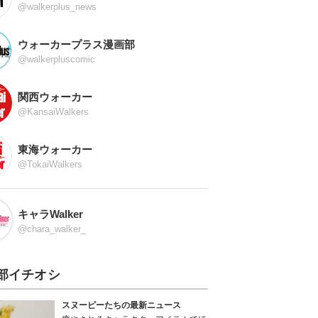
@walkerplus_news
ウォーカープラス漫画部
@walkerpluscomic
関西ウォーカー
@KansaiWalkers
東海ウォーカー
@TokaiWalkers
キャラWalker
@chara_walker_
部イチオシ
スヌーピーたちの最新ニュース