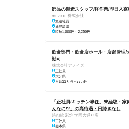
部品の製造スタッフ/軽作業/即日入寮/
move on株式会社
派遣社員
鹿児島県
時給1,800円～2,250円
飲食部門・飲食店ホール・店舗管理/オ
勤可
株式会社アメイズ
正社員
大分県
月給22万円～28万円
「正社員/キッチン専任」未経験・家
んなに!?」の高待遇・日跨ぎなし
焼肉館 彩炉 学園大通り店
正社員
熊本県