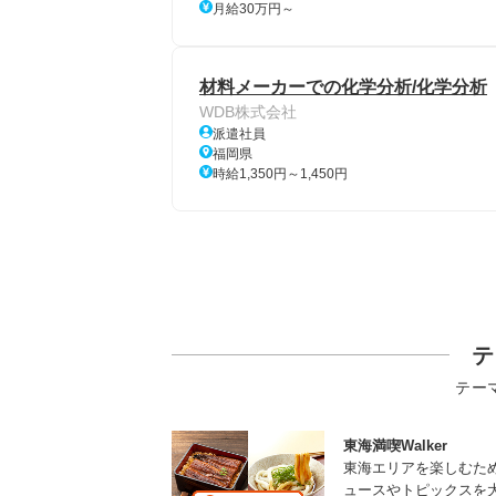
月給30万円～
材料メーカーでの化学分析/化学分析
WDB株式会社
派遣社員
福岡県
時給1,350円～1,450円
テ
テー
東海満喫Walker
東海エリアを楽しむた
ュースやトピックスを