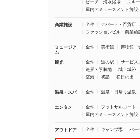
ビーチ・海水浴場
スキ
屋内アミューズメント施設
全件
デパート・百貨店
商業施設
ファッションビル・商業施
全件
美術館
博物館・
ミュージア
ム
全件
道の駅
サービス
観光
絶景・景勝地
城・城跡
空港
初詣
初日の出
全件
温泉・日帰り温泉
温泉・スパ
全件
フットサルコート
エンタメ
屋内アミューズメント施設
全件
キャンプ場
バー
アウトドア