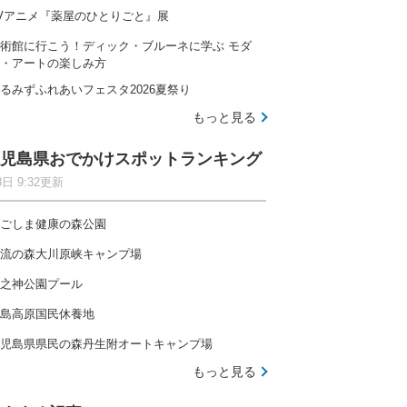
Vアニメ『薬屋のひとりごと』展
術館に行こう！ディック・ブルーネに学ぶ モダ
・アートの楽しみ方
るみずふれあいフェスタ2026夏祭り
もっと見る
児島県おでかけスポットランキング
8日 9:32更新
ごしま健康の森公園
流の森大川原峡キャンプ場
之神公園プール
島高原国民休養地
児島県県民の森丹生附オートキャンプ場
もっと見る