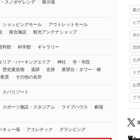
ー・スノボゲレンデ
展示場
夏
ビ
ショッピングモール
アウトレットモール
設
複合施設
観光アンテナショップ
水
資料館
科学館
ギャラリー
20
七
エリア・パーキングエリア
神社
寺・寺院
歴史建造物
遺跡
史跡
展望台・タワー・橋
リ
夜景
その他の名所
お
スパリゾート
プ
スポーツ施設・スタジアム
ライブハウス
劇場
ベキュー場
アスレチック
グランピング