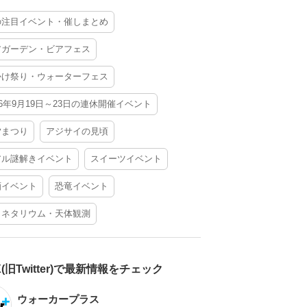
の注目イベント・催しまとめ
アガーデン・ビアフェス
かけ祭り・ウォーターフェス
26年9月19日～23日の連休開催イベント
夕まつり
アジサイの見頃
アル謎解きイベント
スイーツイベント
酒イベント
恐竜イベント
ラネタリウム・天体観測
X(旧Twitter)で最新情報をチェック
ウォーカープラス