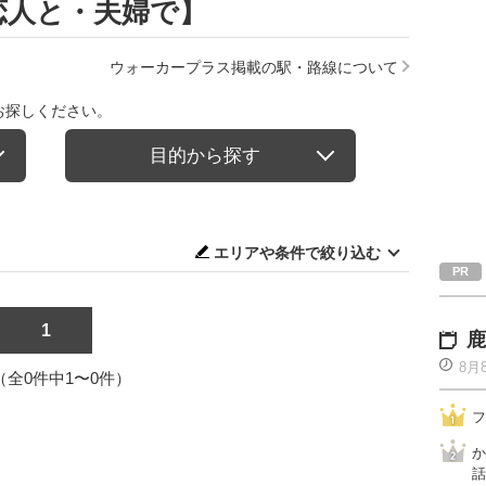
恋人と・夫婦で】
ウォーカープラス掲載の駅・路線について
お探しください。
目的から探す
エリアや条件で絞り込む
1
鹿
8月
1（全0件中1〜0件）
フ
か
話