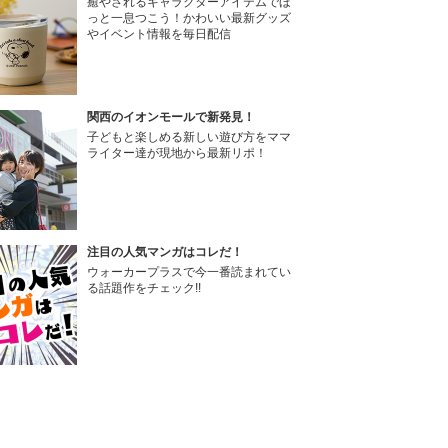
癒やされるキャラクターアイテムでほ
っと一息つこう！かわいい最新グッズ
やイベント情報を毎日配信
関西のイオンモールで新発見！
子どもと楽しめる新しい遊び方をママ
ライター達が現地から最新リポ！
注目の人気マンガはコレだ！
ウォーカープラスで今一番読まれてい
る話題作をチェック!!