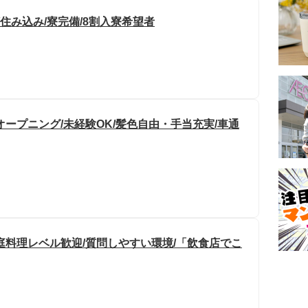
住み込み/寮完備/8割入寮希望者
ープニング/未経験OK/髪色自由・手当充実/車通
庭料理レベル歓迎/質問しやすい環境/「飲食店でこ