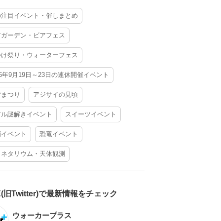
の注目イベント・催しまとめ
アガーデン・ビアフェス
かけ祭り・ウォーターフェス
26年9月19日～23日の連休開催イベント
夕まつり
アジサイの見頃
アル謎解きイベント
スイーツイベント
酒イベント
恐竜イベント
ラネタリウム・天体観測
X(旧Twitter)で最新情報をチェック
ウォーカープラス