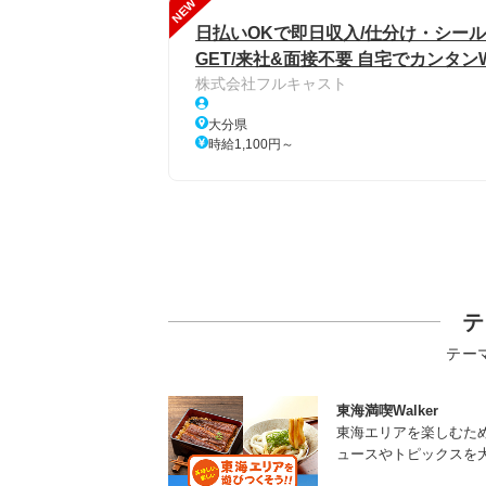
NEW
日払いOKで即日収入/仕分け・シール
GET/来社&面接不要 自宅でカンタン
株式会社フルキャスト
大分県
時給1,100円～
テ
テー
東海満喫Walker
東海エリアを楽しむた
ュースやトピックスを