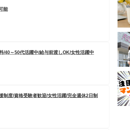
円可能
/40～50代活躍中/給与前渡しOK/女性活躍中
援制度/資格受験者歓迎/女性活躍/完全週休2日制