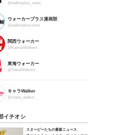
@walkerplus_news
ウォーカープラス漫画部
@walkerpluscomic
関西ウォーカー
@KansaiWalkers
東海ウォーカー
@TokaiWalkers
キャラWalker
@chara_walker_
部イチオシ
スヌーピーたちの最新ニュース