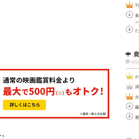
T
美
ン
た
鹿
8月
か
清
火
霧
鹿
む