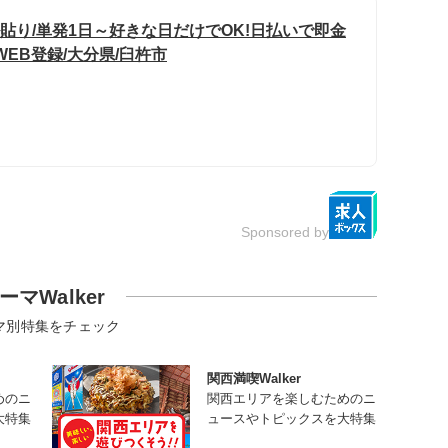
貼り/単発1日～好きな日だけでOK!日払いで即金
WEB登録/大分県/臼杵市
Sponsored by
ーマWalker
マ別特集をチェック
関西満喫Walker
めのニ
関西エリアを楽しむためのニ
大特集
ュースやトピックスを大特集