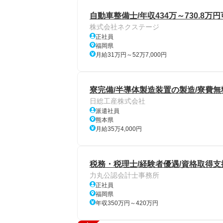
自動車整備士/年収434万～730.8万
株式会社ネクステージ
正社員
福岡県
月給31万円～52万7,000円
寮完備/半導体製造装置の製造/寮費無料
日総工産株式会社
派遣社員
熊本県
月給35万4,000円
税務・税理士/経験者優遇/資格取得支
力丸公認会計士事務所
正社員
福岡県
年収350万円～420万円