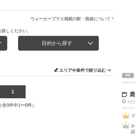
ウォーカープラス掲載の駅・路線について
お探しください。
目的から探す
エリアや条件で絞り込む
1
鹿
8月
1（全0件中1〜0件）
フ
か
話