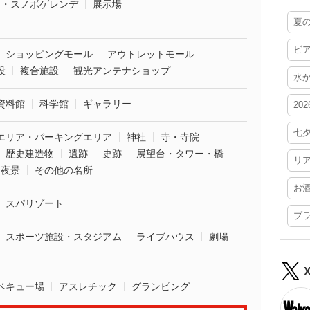
ー・スノボゲレンデ
展示場
夏
ビ
ショッピングモール
アウトレットモール
設
複合施設
観光アンテナショップ
水
資料館
科学館
ギャラリー
20
七
エリア・パーキングエリア
神社
寺・寺院
歴史建造物
遺跡
史跡
展望台・タワー・橋
リ
夜景
その他の名所
お
スパリゾート
プ
スポーツ施設・スタジアム
ライブハウス
劇場
ベキュー場
アスレチック
グランピング