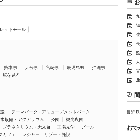
お
九
福
レットモール
佐
長
熊
大
熊本県
大分県
宮崎県
鹿児島県
沖縄県
宮
一覧を見る
鹿
閲
施設
テーマパーク・アミューズメントパーク
最近見
水族館・アクアリウム
公園
観光農園
プラネタリウム・天文台
工場見学
プール
おで
マカフェ
レジャー・リゾート施設