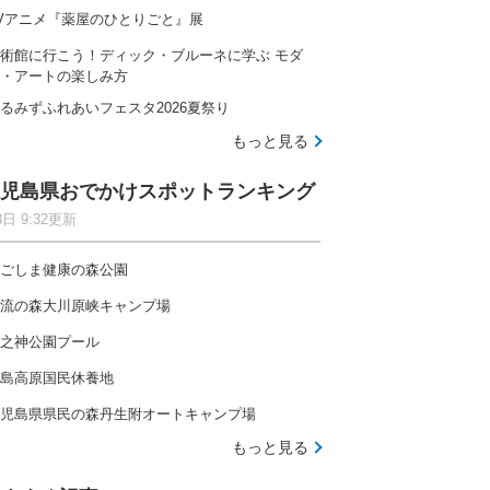
Vアニメ『薬屋のひとりごと』展
術館に行こう！ディック・ブルーネに学ぶ モダ
・アートの楽しみ方
るみずふれあいフェスタ2026夏祭り
もっと見る
児島県おでかけスポットランキング
8日 9:32更新
ごしま健康の森公園
流の森大川原峡キャンプ場
之神公園プール
島高原国民休養地
児島県県民の森丹生附オートキャンプ場
もっと見る