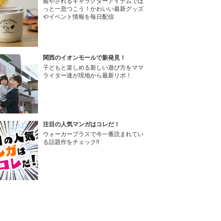
癒やされるキャラクターアイテムでほ
っと一息つこう！かわいい最新グッズ
やイベント情報を毎日配信
関西のイオンモールで新発見！
子どもと楽しめる新しい遊び方をママ
ライター達が現地から最新リポ！
注目の人気マンガはコレだ！
ウォーカープラスで今一番読まれてい
る話題作をチェック!!