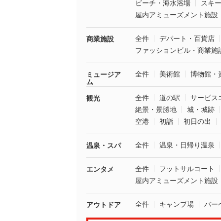
ビーチ・海水浴場
スキ
屋内アミューズメント施設
全件
デパート・百貨店
商業施設
ファッションビル・商業施
全件
美術館
博物館・
ミュージア
ム
全件
道の駅
サービス
観光
絶景・景勝地
城・城跡
空港
初詣
初日の出
全件
温泉・日帰り温泉
温泉・スパ
全件
フットサルコート
エンタメ
屋内アミューズメント施設
全件
キャンプ場
バー
アウトドア