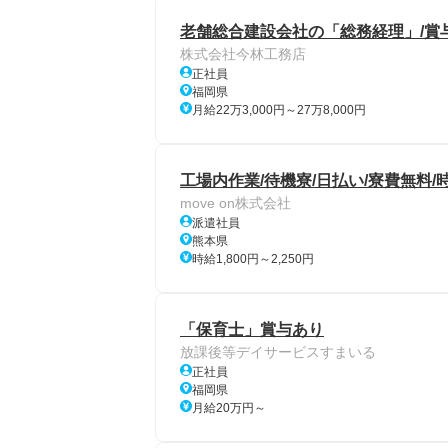
老舗総合建設会社の「総務経理」/賞与
株式会社今林工務店
正社員
福岡県
月給22万3,000円～27万8,000円
工場内作業/待機寮/日払い/寮費無料/時
move on株式会社
派遣社員
熊本県
時給1,800円～2,250円
「保育士」賞与あり
放課後等デイサービスすまいる
正社員
福岡県
月給20万円～