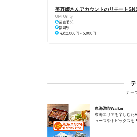
美容師さんアカウントのリモートSN
UM Unity
業務委託
福岡県
時給2,000円～5,000円
テ
テー
東海満喫Walker
東海エリアを楽しむた
ュースやトピックスを