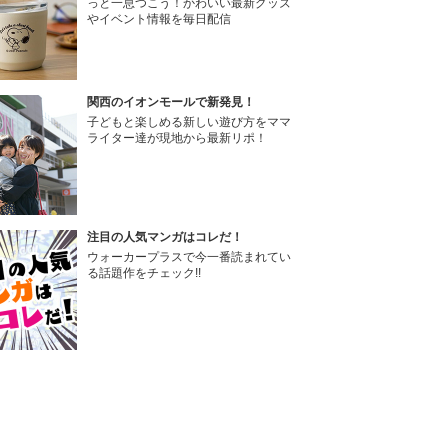
っと一息つこう！かわいい最新グッズ
やイベント情報を毎日配信
関西のイオンモールで新発見！
子どもと楽しめる新しい遊び方をママ
ライター達が現地から最新リポ！
注目の人気マンガはコレだ！
ウォーカープラスで今一番読まれてい
る話題作をチェック!!