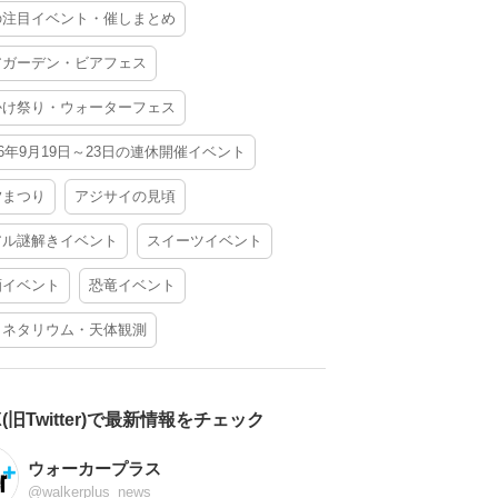
の注目イベント・催しまとめ
アガーデン・ビアフェス
かけ祭り・ウォーターフェス
26年9月19日～23日の連休開催イベント
夕まつり
アジサイの見頃
アル謎解きイベント
スイーツイベント
酒イベント
恐竜イベント
ラネタリウム・天体観測
X(旧Twitter)で最新情報をチェック
ウォーカープラス
@walkerplus_news