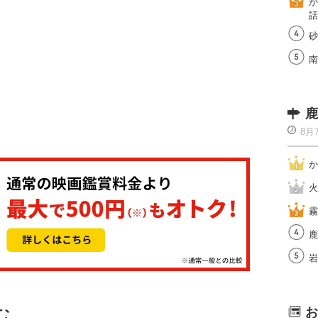
か
話
砂
南
鹿
8月
か
火
霧
鹿
岩
む
お