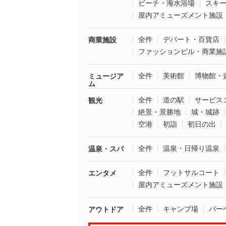
ビーチ・海水浴場
スキ
屋内アミューズメント施設
全件
デパート・百貨店
商業施設
ファッションビル・商業施
全件
美術館
博物館・
ミュージア
ム
全件
道の駅
サービス
観光
絶景・景勝地
城・城跡
空港
初詣
初日の出
全件
温泉・日帰り温泉
温泉・スパ
全件
フットサルコート
エンタメ
屋内アミューズメント施設
全件
キャンプ場
バー
アウトドア