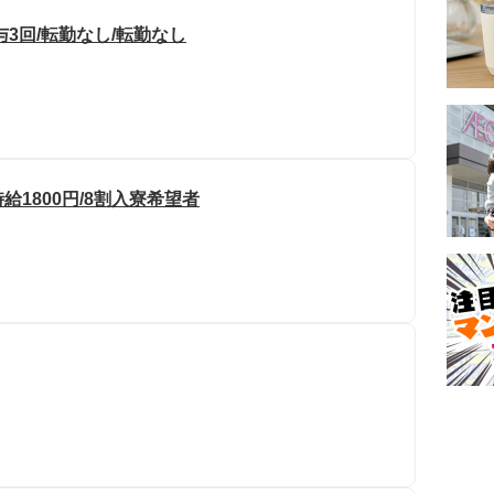
3回/転勤なし/転勤なし
給1800円/8割入寮希望者