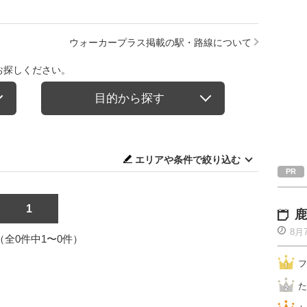
】
ウォーカープラス掲載の駅・路線について
お探しください。
目的から探す
エリアや条件で絞り込む
1
鹿
8月
1（全0件中1〜0件）
フ
た