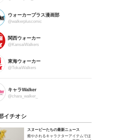
ウォーカープラス漫画部
@walkerpluscomic
関西ウォーカー
@KansaiWalkers
東海ウォーカー
@TokaiWalkers
キャラWalker
@chara_walker_
部イチオシ
スヌーピーたちの最新ニュース
癒やされるキャラクターアイテムでほ