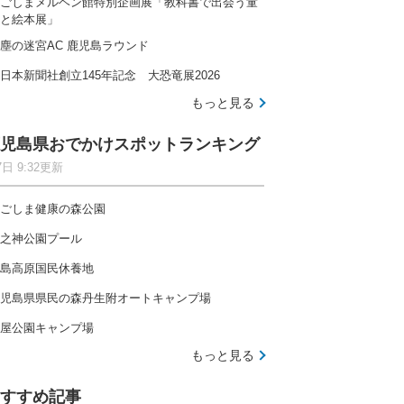
ごしまメルヘン館特別企画展「教科書で出会う童
と絵本展」
塵の迷宮AC 鹿児島ラウンド
日本新聞社創立145年記念 大恐竜展2026
もっと見る
児島県おでかけスポットランキング
7日 9:32更新
ごしま健康の森公園
之神公園プール
島高原国民休養地
児島県県民の森丹生附オートキャンプ場
屋公園キャンプ場
もっと見る
すすめ記事