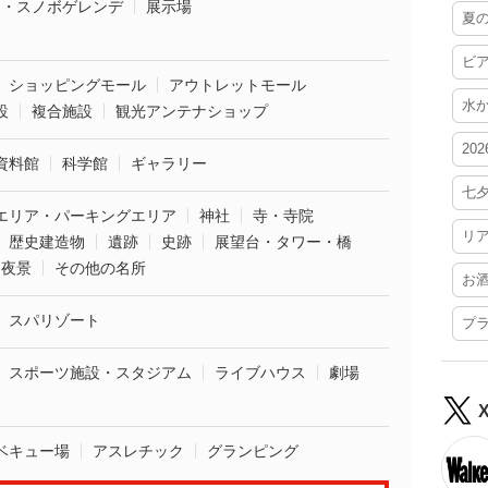
ー・スノボゲレンデ
展示場
夏
ビ
ショッピングモール
アウトレットモール
水
設
複合施設
観光アンテナショップ
20
資料館
科学館
ギャラリー
七
エリア・パーキングエリア
神社
寺・寺院
リ
歴史建造物
遺跡
史跡
展望台・タワー・橋
夜景
その他の名所
お
スパリゾート
プ
スポーツ施設・スタジアム
ライブハウス
劇場
ベキュー場
アスレチック
グランピング