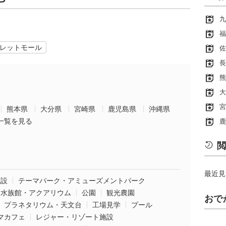
九
福
レットモール
佐
長
熊
大
宮
熊本県
大分県
宮崎県
鹿児島県
沖縄県
一覧を見る
鹿
閲
最近見
施設
テーマパーク・アミューズメントパーク
水族館・アクアリウム
公園
観光農園
おで
プラネタリウム・天文台
工場見学
プール
マカフェ
レジャー・リゾート施設