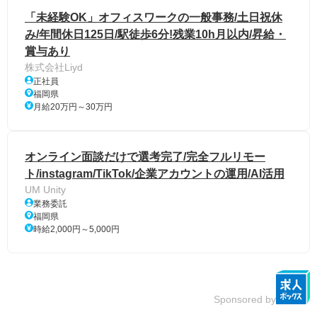
「未経験OK」オフィスワークの一般事務/土日祝休
み/年間休日125日/駅徒歩6分!残業10h月以内/昇給・
賞与あり
株式会社Liyd
正社員
福岡県
月給20万円～30万円
オンライン面談だけで選考完了/完全フルリモー
ト/instagram/TikTok/企業アカウントの運用/AI活用
UM Unity
業務委託
福岡県
時給2,000円～5,000円
Sponsored by