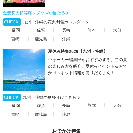
金麦花火特等席＆グッズが当たる
CHECK!
九州・沖縄の花火開催カレンダー
福岡
佐賀
長崎
熊本
大分
宮崎
鹿児島
沖縄
夏休み特集2026【九州・沖縄】
ウォーカー編集部がおすすめする、この夏
の楽しみ方を紹介。夏休みイベント＆おで
かけスポット情報が盛りだくさん！
CHECK!
九州・沖縄の夏祭りはこちら
福岡
佐賀
長崎
熊本
大分
宮崎
鹿児島
沖縄
おでかけ特集