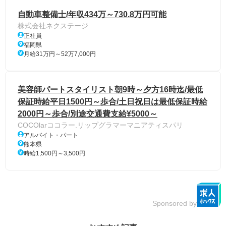
自動車整備士/年収434万～730.8万円可能
株式会社ネクステージ
正社員
福岡県
月給31万円～52万7,000円
美容師パートスタイリスト朝9時～夕方16時迄/最低
保証時給平日1500円～歩合/土日祝日は最低保証時給
2000円～歩合/別途交通費支給¥5000～
COCOlarココラー.リップグラマーマニアティスパリ
アルバイト・パート
熊本県
時給1,500円～3,500円
Sponsored by