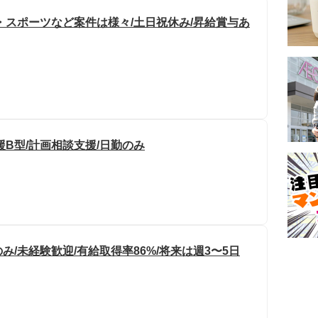
・スポーツなど案件は様々/土日祝休み/昇給賞与あ
援B型/計画相談支援/日勤のみ
/未経験歓迎/有給取得率86%/将来は週3〜5日