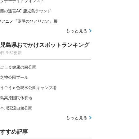
タデーナイトフォレスト
塵の迷宮AC 鹿児島ラウンド
Vアニメ『薬屋のひとりごと』展
もっと見る
児島県おでかけスポットランキング
9日 9:32更新
ごしま健康の森公園
之神公園プール
うごう五色親水公園キャンプ場
島高原国民休養地
本川渓流自然公園
もっと見る
すすめ記事