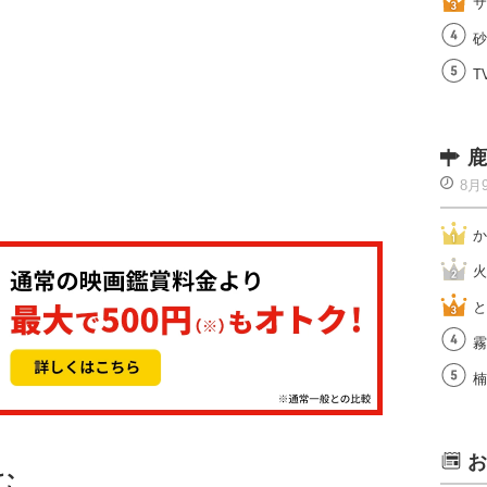
サ
砂
T
鹿
8月
か
火
と
霧
楠
お
む