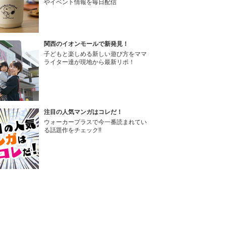
やイベント情報を毎日配信
関西のイオンモールで新発見！
子どもと楽しめる新しい遊び方をママ
ライター達が現地から最新リポ！
注目の人気マンガはコレだ！
ウォーカープラスで今一番読まれてい
る話題作をチェック!!