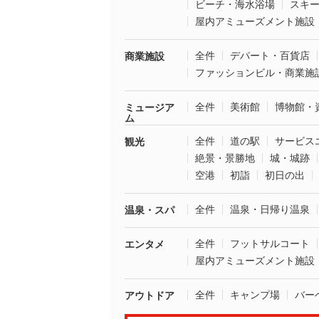
ビーチ・海水浴場
スキ
屋内アミューズメント施設
全件
デパート・百貨店
商業施設
ファッションビル・商業施
全件
美術館
博物館・
ミュージア
ム
全件
道の駅
サービス
観光
絶景・景勝地
城・城跡
空港
初詣
初日の出
全件
温泉・日帰り温泉
温泉・スパ
全件
フットサルコート
エンタメ
屋内アミューズメント施設
全件
キャンプ場
バー
アウトドア