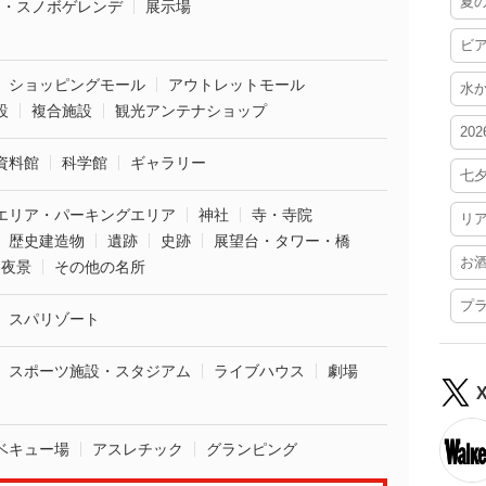
夏
ー・スノボゲレンデ
展示場
ビ
ショッピングモール
アウトレットモール
水
設
複合施設
観光アンテナショップ
20
資料館
科学館
ギャラリー
七
エリア・パーキングエリア
神社
寺・寺院
リ
歴史建造物
遺跡
史跡
展望台・タワー・橋
お
夜景
その他の名所
プ
スパリゾート
スポーツ施設・スタジアム
ライブハウス
劇場
ベキュー場
アスレチック
グランピング