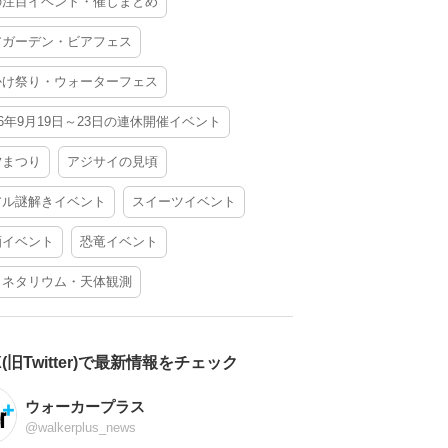
の注目イベント・催しまとめ
アガーデン・ビアフェス
かけ祭り・ウォーターフェス
26年9月19日～23日の連休開催イベント
夕まつり
アジサイの見頃
アル謎解きイベント
スイーツイベント
酒イベント
恐竜イベント
ラネタリウム・天体観測
X(旧Twitter)で最新情報をチェック
ウォーカープラス
@walkerplus_news