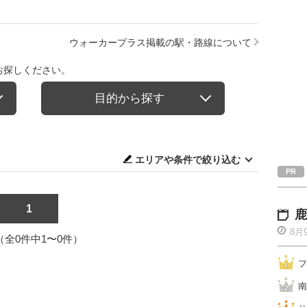
】
ウォーカープラス掲載の駅・路線について
お探しください。
目的から探す
エリアや条件で絞り込む
1
鹿
8月
1（全0件中1〜0件）
フ
南