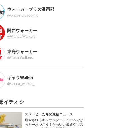
ウォーカープラス漫画部
@walkerpluscomic
関西ウォーカー
@KansaiWalkers
東海ウォーカー
@TokaiWalkers
キャラWalker
@chara_walker_
部イチオシ
スヌーピーたちの最新ニュース
癒やされるキャラクターアイテムでほ
っと一息つこう！かわいい最新グッズ