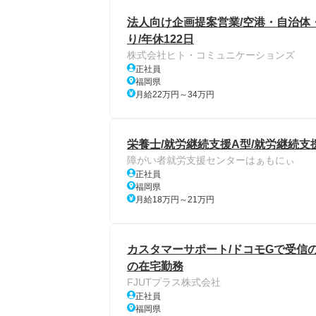
法人向け企画提案営業/空港・自治体
り/年休122日
株式会社ヒト・コミュニケーションズ
正社員
福岡県
月給22万円～34万円
栄養士/就労継続支援A型/就労継続支
障がい者就労支援センターはぁもにぃ
正社員
福岡県
月給18万円～21万円
カスタマーサポート/ドコモGで受信のみ
の在宅勤務
FJUTプラス株式会社
正社員
福岡県