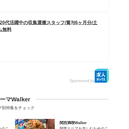
20代活躍中の収集運搬スタッフ/賞与6ヶ月分/土
ム無料
Sponsored by
ーマWalker
マ別特集をチェック
関西満喫Walker
めのニ
関西エリアを楽しむためのニ