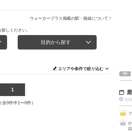
ウォーカープラス掲載の駅・路線について
お探しください。
目的から探す
エリアや条件で絞り込む
1
鹿
8月
1（全0件中1〜0件）
フ
か
話