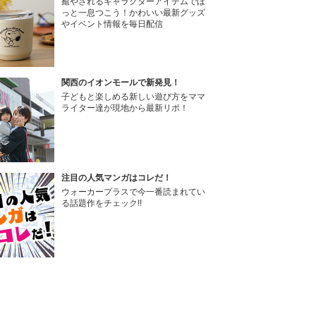
癒やされるキャラクターアイテムでほ
っと一息つこう！かわいい最新グッズ
やイベント情報を毎日配信
関西のイオンモールで新発見！
子どもと楽しめる新しい遊び方をママ
ライター達が現地から最新リポ！
注目の人気マンガはコレだ！
ウォーカープラスで今一番読まれてい
る話題作をチェック!!