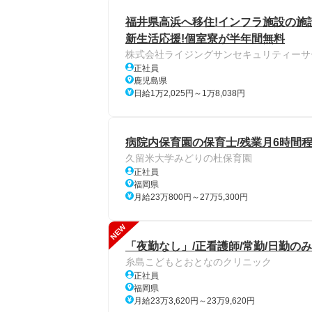
福井県高浜へ移住!インフラ施設の施設
新生活応援!個室寮が半年間無料
株式会社ライジングサンセキュリティーサ
正社員
鹿児島県
日給1万2,025円～1万8,038円
病院内保育園の保育士/残業月6時間程
久留米大学みどりの杜保育園
正社員
福岡県
月給23万800円～27万5,300円
NEW
「夜勤なし」/正看護師/常勤/日勤のみ
糸島こどもとおとなのクリニック
正社員
福岡県
月給23万3,620円～23万9,620円