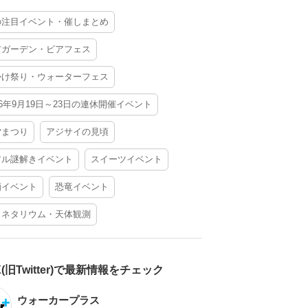
の注目イベント・催しまとめ
アガーデン・ビアフェス
かけ祭り・ウォーターフェス
26年9月19日～23日の連休開催イベント
夕まつり
アジサイの見頃
アル謎解きイベント
スイーツイベント
酒イベント
恐竜イベント
ラネタリウム・天体観測
X(旧Twitter)で最新情報をチェック
ウォーカープラス