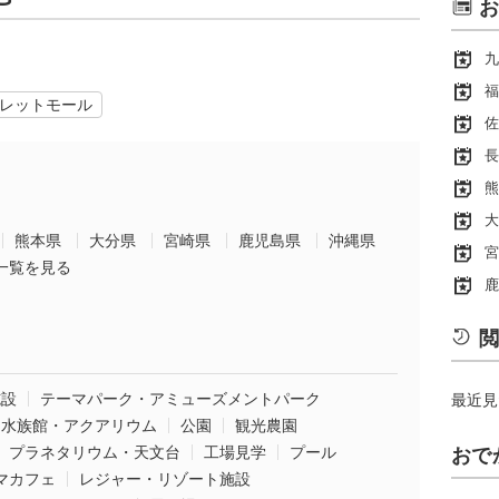
お
九
福
レットモール
佐
長
熊
大
熊本県
大分県
宮崎県
鹿児島県
沖縄県
宮
一覧を見る
鹿
閲
施設
テーマパーク・アミューズメントパーク
最近見
水族館・アクアリウム
公園
観光農園
プラネタリウム・天文台
工場見学
プール
おで
マカフェ
レジャー・リゾート施設