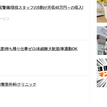
警備/現役スタッフの5割が月収40万円～の収入!
ービス
度/持ち帰り仕事ゼロ/未経験大歓迎/車通勤OK
/整形外科/クリニック