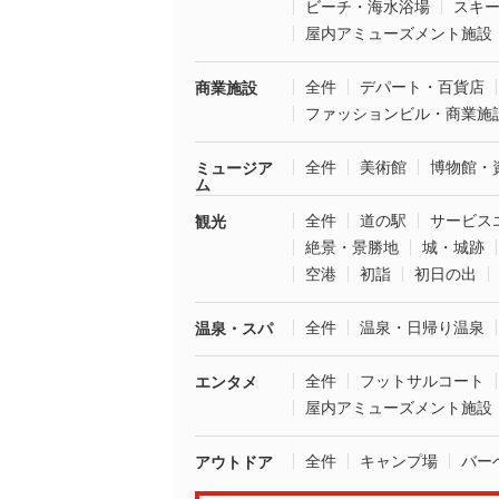
ビーチ・海水浴場
スキ
屋内アミューズメント施設
全件
デパート・百貨店
商業施設
ファッションビル・商業施
全件
美術館
博物館・
ミュージア
ム
全件
道の駅
サービス
観光
絶景・景勝地
城・城跡
空港
初詣
初日の出
全件
温泉・日帰り温泉
温泉・スパ
全件
フットサルコート
エンタメ
屋内アミューズメント施設
全件
キャンプ場
バー
アウトドア