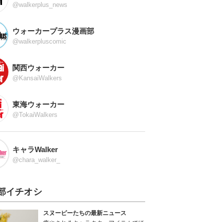
@walkerplus_news
ウォーカープラス漫画部
@walkerpluscomic
関西ウォーカー
@KansaiWalkers
東海ウォーカー
@TokaiWalkers
キャラWalker
@chara_walker_
部イチオシ
スヌーピーたちの最新ニュース