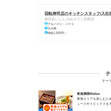
回転寿司店のキッチンスタッフ/入社祝
寿司めいじん ゆめタウン別府店
アルバイト・パート
大分県
時給1,050円～
テ
テー
東海満喫Walker
東海エリアを楽しむた
ュースやトピックスを