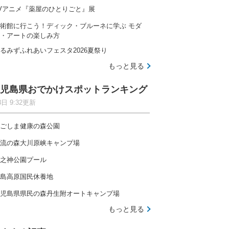
Vアニメ『薬屋のひとりごと』展
術館に行こう！ディック・ブルーネに学ぶ モダ
・アートの楽しみ方
るみずふれあいフェスタ2026夏祭り
もっと見る
児島県おでかけスポットランキング
8日 9:32更新
ごしま健康の森公園
流の森大川原峡キャンプ場
之神公園プール
島高原国民休養地
児島県県民の森丹生附オートキャンプ場
もっと見る