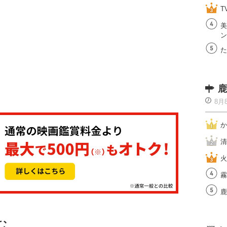
T
美
ン
た
鹿
8月
か
清
火
霧
鹿
む