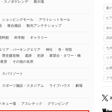
ー・スノボゲレンデ
展示場
夏
ビ
ショッピングモール
アウトレットモール
設
複合施設
観光アンテナショップ
水
資料館
科学館
ギャラリー
20
七
エリア・パーキングエリア
神社
寺・寺院
歴史建造物
遺跡
史跡
展望台・タワー・橋
リ
夜景
その他の名所
お
スパリゾート
プ
スポーツ施設・スタジアム
ライブハウス
劇場
ベキュー場
アスレチック
グランピング