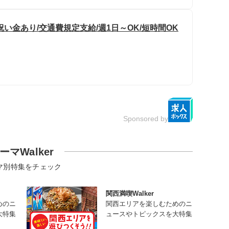
い金あり/交通費規定支給/週1日～OK/短時間OK
Sponsored by
ーマWalker
マ別特集をチェック
関西満喫Walker
めのニ
関西エリアを楽しむためのニ
大特集
ュースやトピックスを大特集