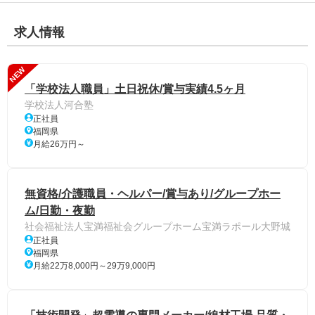
求人情報
NEW
「学校法人職員」土日祝休/賞与実績4.5ヶ月
学校法人河合塾
正社員
福岡県
月給26万円～
無資格/介護職員・ヘルパー/賞与あり/グループホー
ム/日勤・夜勤
社会福祉法人宝満福祉会グループホーム宝満ラポール大野城
正社員
福岡県
月給22万8,000円～29万9,000円