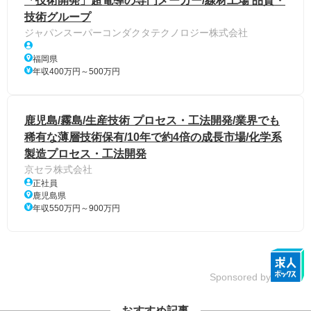
「技術開発」超電導の専門メーカー/線材工場 品質・
技術グループ
ジャパンスーパーコンダクタテクノロジー株式会社
福岡県
年収400万円～500万円
鹿児島/霧島/生産技術 プロセス・工法開発/業界でも
稀有な薄層技術保有/10年で約4倍の成長市場/化学系
製造プロセス・工法開発
京セラ株式会社
正社員
鹿児島県
年収550万円～900万円
Sponsored by
おすすめ記事